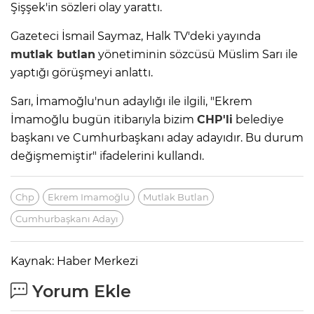
Şişşek'in sözleri olay yarattı.
Gazeteci İsmail Saymaz, Halk TV'deki yayında
mutlak butlan
yönetiminin sözcüsü Müslim Sarı ile
yaptığı görüşmeyi anlattı.
Sarı, İmamoğlu'nun adaylığı ile ilgili, "Ekrem
İmamoğlu bugün itibarıyla bizim
CHP'li
belediye
başkanı ve Cumhurbaşkanı aday adayıdır. Bu durum
değişmemiştir" ifadelerini kullandı.
Chp
Ekrem Imamoğlu
Mutlak Butlan
Cumhurbaşkanı Adayı
Kaynak: Haber Merkezi
Yorum Ekle