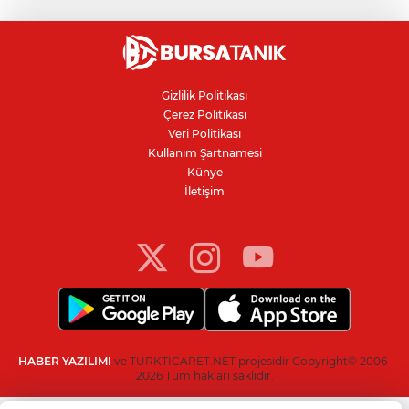
Sürücü ağır yaralandı
YENİ Parti'nin Bursa kurucu il yönetimi
belli oldu
Gizlilik Politikası
Çerez Politikası
Veri Politikası
Motorine yeni indirim geliyor
Kullanım Şartnamesi
Künye
İletişim
YENİ Parti Manisa İl Başkanı Özalper
gözaltına alındı
HABER YAZILIMI
ve TURKTICARET.NET projesidir Copyright© 2006-
2026 Tüm hakları saklıdır.