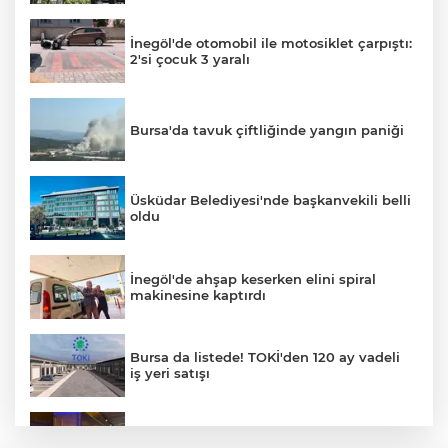
İnegöl'de otomobil ile motosiklet çarpıştı:
2'si çocuk 3 yaralı
Bursa'da tavuk çiftliğinde yangın paniği
Üsküdar Belediyesi'nde başkanvekili belli
oldu
İnegöl'de ahşap keserken elini spiral
makinesine kaptırdı
Bursa da listede! TOKİ'den 120 ay vadeli
iş yeri satışı
Orhangazi Tüneli'nde tır kamyona çarptı: