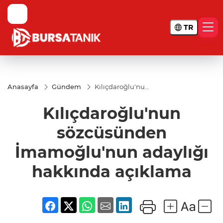
TR
Anasayfa
Gündem
Kılıçdaroğlu'nun
sözcüsünden
İmamoğlu'nun
Kılıçdaroğlu'nun
adaylığı
hakkında
açıklama
sözcüsünden
İmamoğlu'nun adaylığı
hakkında açıklama