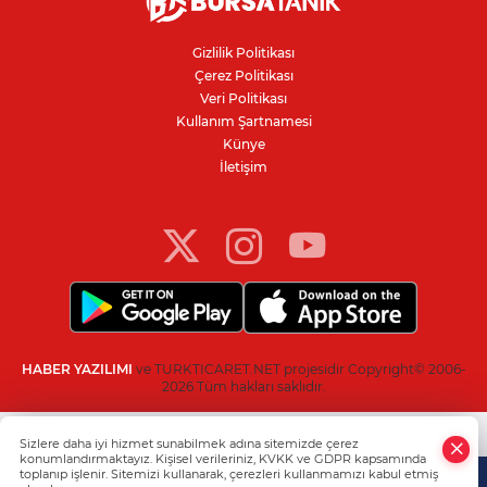
Avcılar Belediye Başkanı hakkında
tahliye kararı
Gizlilik Politikası
Çerez Politikası
Bursa'da yolcu otobüsünün çarptığı
Veri Politikası
kadın ağır yaralandı
Kullanım Şartnamesi
Künye
İletişim
Bursaspor'da 2026-2027 sezonu forma
numaraları açıklandı
HABER YAZILIMI
ve TURKTICARET.NET projesidir Copyright© 2006-
2026 Tüm hakları saklıdır.
Sizlere daha iyi hizmet sunabilmek adına sitemizde çerez
konumlandırmaktayız. Kişisel verileriniz, KVKK ve GDPR kapsamında
toplanıp işlenir. Sitemizi kullanarak, çerezleri kullanmamızı kabul etmiş