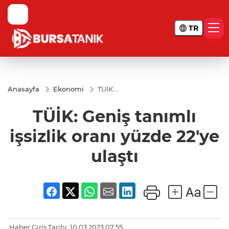
TR
Anasayfa
Ekonomi
TÜİK:
Geniş
tanımlı
TÜİK: Geniş tanımlı
işsizlik
oranı
yüzde
işsizlik oranı yüzde 22'ye
22'ye
ulaştı
ulaştı
Haber Giriş Tarihi: 10.03.2023 07:55