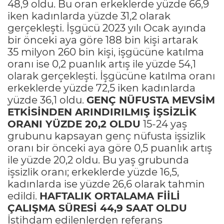
48,9 oldu. Bu oran erkeklerde yüzde 66,9
iken kadınlarda yüzde 31,2 olarak
gerçekleşti. İşgücü 2023 yılı Ocak ayında
bir önceki aya göre 188 bin kişi artarak
35 milyon 260 bin kişi, işgücüne katılma
oranı ise 0,2 puanlık artış ile yüzde 54,1
olarak gerçekleşti. İşgücüne katılma oranı
erkeklerde yüzde 72,5 iken kadınlarda
yüzde 36,1 oldu.
GENÇ NÜFUSTA MEVSİM
ETKİSİNDEN ARINDIRILMIŞ İŞSİZLİK
ORANI YÜZDE 20,2 OLDU
15-24 yaş
grubunu kapsayan genç nüfusta işsizlik
oranı bir önceki aya göre 0,5 puanlık artış
ile yüzde 20,2 oldu. Bu yaş grubunda
işsizlik oranı; erkeklerde yüzde 16,5,
kadınlarda ise yüzde 26,6 olarak tahmin
edildi.
HAFTALIK ORTALAMA FİİLİ
ÇALIŞMA SÜRESİ 44,9 SAAT OLDU
İstihdam edilenlerden referans