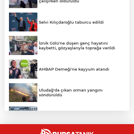
çalışırken öldürüldü
Selvi Kılıçdaroğlu taburcu edildi
İznik Gölü'ne düşen genç hayatını
kaybetti, gözyaşlarıyla toprağa verildi
AHBAP Derneği'ne kayyum atandı
Uludağ'da çıkan orman yangını
söndürüldü
Bursa'da vatandaşa zorla hesap açtırıp
kara para aklayan çeteye operasyon