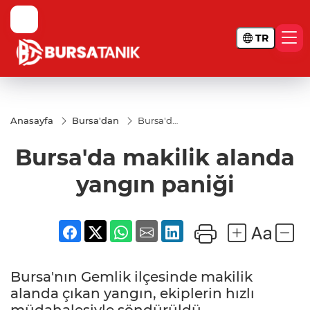
TR
Anasayfa
Bursa'dan
Bursa'da
makilik
alanda
Bursa'da makilik alanda
yangın
paniği
yangın paniği
Bursa'nın Gemlik ilçesinde makilik
alanda çıkan yangın, ekiplerin hızlı