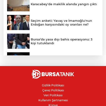
Karacabey'de makilik alanda yangın çıktı
Seçim anketi: Yavaş ve İmamoğlu'nun
Erdoğan karşısındaki oy oranları ne?
Bursa’da yasa dışı bahis operasyonu: 3
kişi tutuklandı
IBAN'la para transferinde yeni dönem
"Çerçeve Yasa" teklifi Adalet
Komisyonu'nda: İYİ Partili Türkeş ile
MHP'li Bülbül arasında "pislik" tartışması
Gizlilik Politikası
Çerez Politikası
İznik Gölü kıyısında 70 milyon yıllık fosil
Veri Politikası
bulundu
Kullanım Şartnamesi
Künye