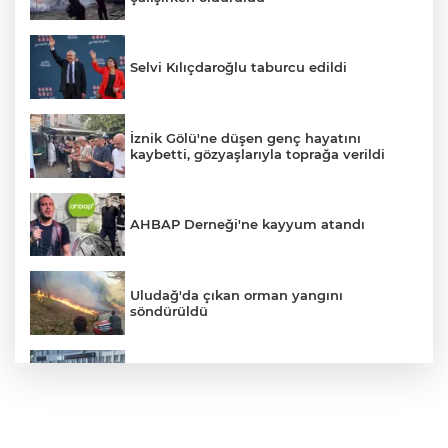
Selvi Kılıçdaroğlu taburcu edildi
İznik Gölü'ne düşen genç hayatını
kaybetti, gözyaşlarıyla toprağa verildi
AHBAP Derneği'ne kayyum atandı
Uludağ'da çıkan orman yangını
söndürüldü
Bursa'da vatandaşa zorla hesap açtırıp
kara para aklayan çeteye operasyon