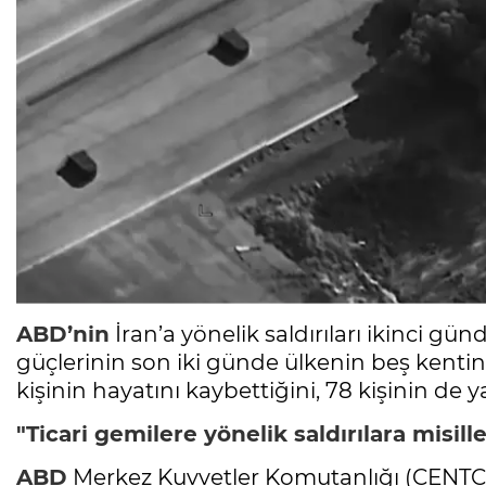
ABD’nin
İran’a yönelik saldırıları ikinci gü
güçlerinin son iki günde ülkenin beş kentine 
kişinin hayatını kaybettiğini, 78 kişinin de y
"Ticari gemilere yönelik saldırılara misil
ABD
Merkez Kuvvetler Komutanlığı (CENTCO