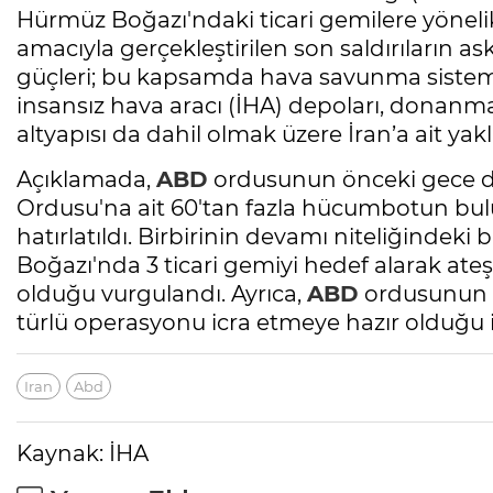
Hürmüz Boğazı'ndaki ticari gemilere yönelik 
amacıyla gerçekleştirilen son saldırıların ask
güçleri; bu kapsamda hava savunma sistemler
insansız hava aracı (İHA) depoları, donanma u
altyapısı da dahil olmak üzere İran’a ait yak
Açıklamada,
ABD
ordusunun önceki gece de
Ordusu'na ait 60'tan fazla hücumbotun bul
hatırlatıldı. Birbirinin devamı niteliğindeki
Boğazı'nda 3 ticari gemiyi hedef alarak ateş
olduğu vurgulandı. Ayrıca,
ABD
ordusunun 
türlü operasyonu icra etmeye hazır olduğu i
Iran
Abd
Kaynak: İHA