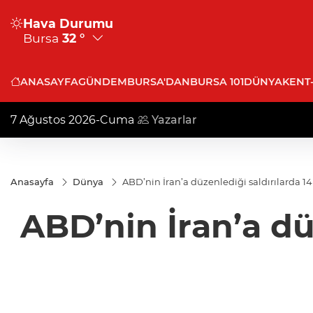
Hava Durumu
Bursa
32 °
ANASAYFA
GÜNDEM
BURSA'DAN
BURSA 101
DÜNYA
KENT
7 Ağustos 2026-Cuma
Yazarlar
Anasayfa
Dünya
ABD’nin İran’a düzenlediği saldırılarda 14 
ABD’nin İran’a düz