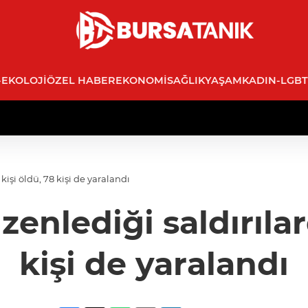
-EKOLOJI
ÖZEL HABER
EKONOMI
SAĞLIK
YAŞAM
KADIN-LGBT
kişi öldü, 78 kişi de yaralandı
enlediği saldırılar
kişi de yaralandı