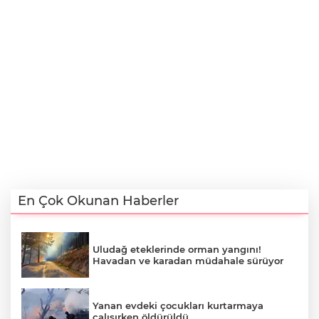
En Çok Okunan Haberler
Uludağ eteklerinde orman yangını!
Havadan ve karadan müdahale sürüyor
Yanan evdeki çocukları kurtarmaya
çalışırken öldürüldü