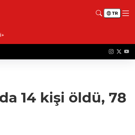
TR
İ+
da 14 kişi öldü, 78