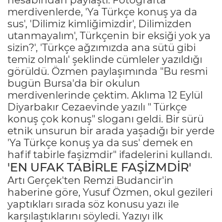
merdivenlerde, 'Ya Türkçe konuş ya da
sus', 'Dilimiz kimliğimizdir', Dilimizden
utanmayalım', Türkçenin bir eksiği yok ya
sizin?', 'Türkçe ağzımızda ana sütü gibi
temiz olmalı' şeklinde cümleler yazıldığı
görüldü. Özmen paylaşımında "Bu resmi
bugün Bursa'da bir okulun
merdivenlerinde çektim. Aklıma 12 Eylül
Diyarbakır Cezaevinde yazılı " Türkçe
konuş çok konuş" sloganı geldi. Bir sürü
etnik unsurun bir arada yaşadığı bir yerde
'Ya Türkçe konuş ya da sus' demek en
hafif tabirle faşizmdir" ifadelerini kullandı.
'EN UFAK TABİRLE FAŞİZMDİR'
Artı Gerçek'ten Remzi Budancir'in
haberine göre, Yusuf Özmen, okul gezileri
yaptıkları sırada söz konusu yazı ile
karşılaştıklarını söyledi. Yazıyı ilk