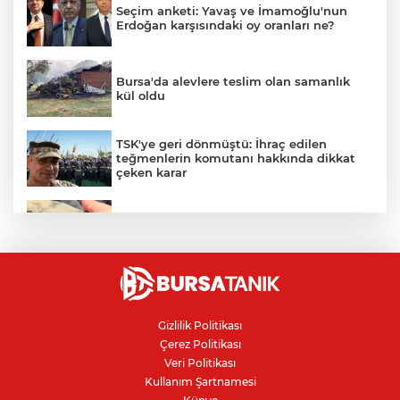
Seçim anketi: Yavaş ve İmamoğlu'nun
Erdoğan karşısındaki oy oranları ne?
Bursa'da alevlere teslim olan samanlık
kül oldu
TSK'ye geri dönmüştü: İhraç edilen
teğmenlerin komutanı hakkında dikkat
çeken karar
İznik Gölü kıyısında 70 milyon yıllık fosil
bulundu
Gazze'de can kaybı 73 bin 384'e yükseldi
Gizlilik Politikası
Çerez Politikası
Ceuta göçmen krizi: İspanya, İtalya’ya
Veri Politikası
karşı sınır kontrolü getirdi
Kullanım Şartnamesi