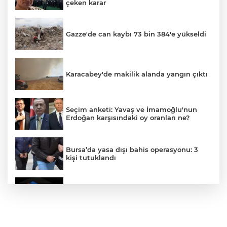
çeken karar
Gazze'de can kaybı 73 bin 384'e yükseldi
Karacabey'de makilik alanda yangın çıktı
Seçim anketi: Yavaş ve İmamoğlu'nun
Erdoğan karşısındaki oy oranları ne?
Bursa’da yasa dışı bahis operasyonu: 3
kişi tutuklandı
IBAN'la para transferinde yeni dönem
"Çerçeve Yasa" teklifi Adalet