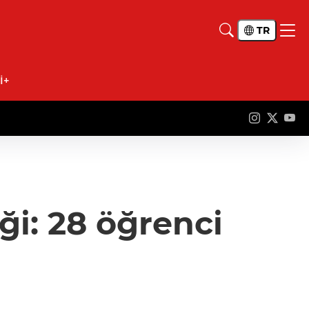
TR
İ+
ği: 28 öğrenci