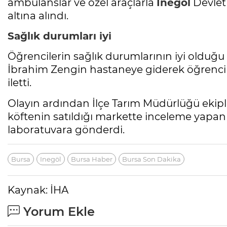
ambulanslar ve özel araçlarla
İnegöl
Devlet 
altına alındı.
Sağlık durumları iyi
Öğrencilerin sağlık durumlarının iyi olduğu 
İbrahim Zengin hastaneye giderek öğrenciler
iletti.
Olayın ardından İlçe Tarım Müdürlüğü ekipler
köftenin satıldığı markette inceleme yapa
laboratuvara gönderdi.
Bursa
Inegöl
Bursa Haber
Bursa Son Dakika
Kaynak: İHA
Yorum Ekle