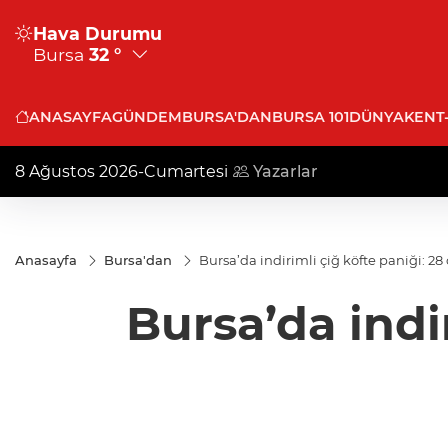
Hava Durumu
Bursa
32 °
ANASAYFA
GÜNDEM
BURSA'DAN
BURSA 101
DÜNYA
KENT
8 Ağustos 2026-Cumartesi
Yazarlar
Anasayfa
Bursa'dan
Bursa’da indirimli çiğ köfte paniği: 28
Bursa’da indi