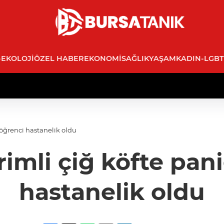
-EKOLOJI
ÖZEL HABER
EKONOMI
SAĞLIK
YAŞAM
KADIN-LGBT
 öğrenci hastanelik oldu
rimli çiğ köfte pani
hastanelik oldu