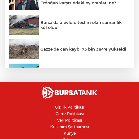
Erdoğan karşısındaki oy oranları ne?
Bursa'da alevlere teslim olan samanlık
kül oldu
Gazze'de can kaybı 73 bin 384'e yükseldi
Ceuta göçmen krizi: İspanya, İtalya’ya
karşı sınır kontrolü getirdi
İnegöllü girişimciden bağış
dolandırıcılığına karşı dijital çözüm
Gizlilik Politikası
Çerez Politikası
Bursa'da parkta sıra dışı buluşma: Tilki,
Veri Politikası
kedi ve kirpi aynı karede
Kullanım Şartnamesi
Künye