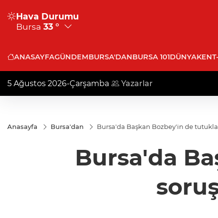
Hava Durumu
Bursa
33 °
ANASAYFA
GÜNDEM
BURSA'DAN
BURSA 101
DÜNYA
KENT
5 Ağustos 2026-Çarşamba
Yazarlar
Anasayfa
Bursa'dan
Bursa'da Başkan Bozbey'in de tutukla
Bursa'da Ba
soruş