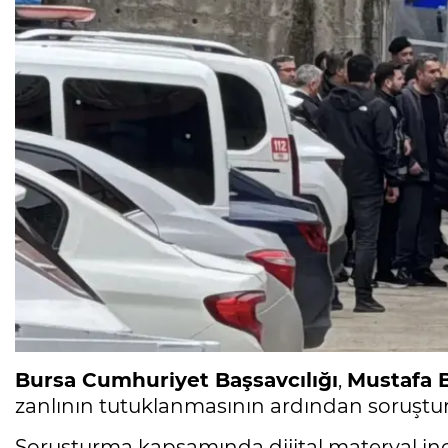
Bursa Cumhuriyet Başsavcılığı
,
Mustafa 
zanlının tutuklanmasının ardından soruşturm
Soruşturma kapsamında dijital materyal in