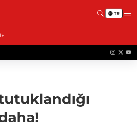
TR
İ+
tutuklandığı
 daha!