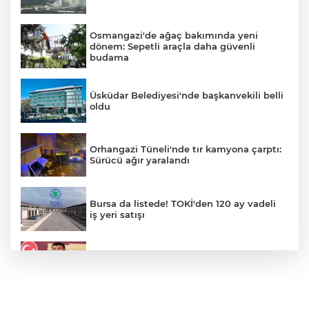
Osmangazi'de ağaç bakımında yeni
dönem: Sepetli araçla daha güvenli
budama
Üsküdar Belediyesi'nde başkanvekili belli
oldu
Orhangazi Tüneli'nde tır kamyona çarptı:
Sürücü ağır yaralandı
Bursa da listede! TOKİ'den 120 ay vadeli
iş yeri satışı
Veli Ağbaba'nın ağabeyi gözaltında