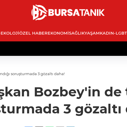
-EKOLOJI
ÖZEL HABER
EKONOMI
SAĞLIK
YAŞAM
KADIN-LGBT
ndığı soruşturmada 3 gözaltı daha!
şkan Bozbey'in de 
turmada 3 gözaltı