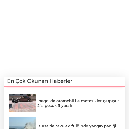
En Çok Okunan Haberler
İnegöl'de otomobil ile motosiklet çarpıştı:
2'si çocuk 3 yaralı
Bursa'da tavuk çiftliğinde yangın paniği