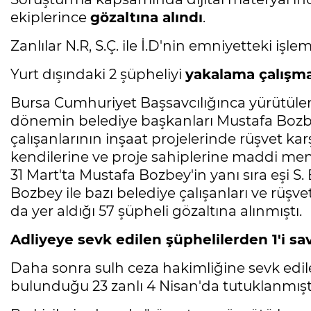
ekiplerince
gözaltına alındı
.
Zanlılar N.R, S.Ç. ile İ.D'nin emniyetteki işlem
Yurt dışındaki 2 şüpheliyi
yakalama çalışma
Bursa Cumhuriyet Başsavcılığınca yürütüle
dönemin belediye başkanları Mustafa Bozbe
çalışanlarının inşaat projelerinde rüşvet kar
kendilerine ve proje sahiplerine maddi menf
31 Mart'ta Mustafa Bozbey'in yanı sıra eşi S. 
Bozbey ile bazı belediye çalışanları ve rüşve
da yer aldığı 57 şüpheli gözaltına alınmıştı.
Adliyeye sevk edilen şüphelilerden 1'i sa
Daha sonra sulh ceza hakimliğine sevk edil
bulunduğu 23 zanlı 4 Nisan'da tutuklanmışt