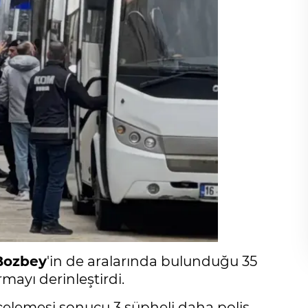
Bozbey
'in de aralarında bulunduğu 35
ayı derinleştirdi.
celemesi sonucu 3 şüpheli daha polis