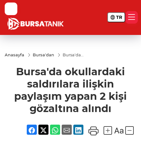
TR
Anasayfa
Bursa'dan
Bursa'da
okullardaki
saldırılara
Bursa'da okullardaki
ilişkin
paylaşım
yapan 2
saldırılara ilişkin
kişi
gözaltına
paylaşım yapan 2 kişi
alındı
gözaltına alındı