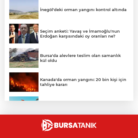
İnegöl'deki orman yangını kontrol altında
Seçim anketi: Yavaş ve İmamoğlu'nun
Erdoğan karşısındaki oy oranları ne?
Bursa'da alevlere teslim olan samanlık
kül oldu
Kanada'da orman yangını: 20 bin kişi için
tahliye kararı
Ceuta göçmen krizi: İspanya, İtalya’ya
karşı sınır kontrolü getirdi
Karacabey Belediyespor'dan
Bursaspor'un gençlerine 5 yıllık imza