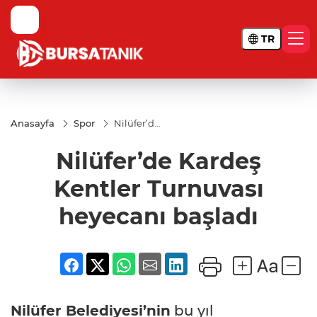
TR
Anasayfa
Spor
Nilüfer’de
Kardeş
Kentler
Nilüfer’de Kardeş
Turnuvası
heyecanı
başladı
Kentler Turnuvası
heyecanı başladı
Nilüfer Belediyesi’nin
bu yıl