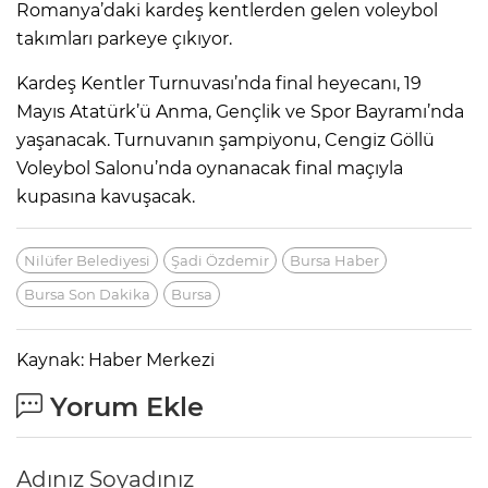
Romanya’daki kardeş kentlerden gelen voleybol
takımları parkeye çıkıyor.
Kardeş Kentler Turnuvası’nda final heyecanı, 19
Mayıs Atatürk’ü Anma, Gençlik ve Spor Bayramı’nda
yaşanacak. Turnuvanın şampiyonu, Cengiz Göllü
Voleybol Salonu’nda oynanacak final maçıyla
kupasına kavuşacak.
Nilüfer Belediyesi
Şadi Özdemir
Bursa Haber
Bursa Son Dakika
Bursa
Kaynak: Haber Merkezi
Yorum Ekle
Adınız Soyadınız