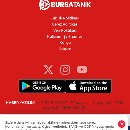
Motorine yeni indirim geliyor
Gizlilik Politikası
Çerez Politikası
Bursa'nın Nilüfer ilçesinde su kesintisi
Veri Politikası
yapılacak
Kullanım Şartnamesi
Künye
İletişim
Devlet Bahçeli'den "süreç" açıklaması:
"Öcalan umuda, Ahmetler göreve,
Demirtaş evine dönmeli"
HABER YAZILIMI
ve TURKTICARET.NET projesidir Copyright© 2006-
2026 Tüm hakları saklıdır.
Sizlere daha iyi hizmet sunabilmek adına sitemizde çerez
konumlandırmaktayız. Kişisel verileriniz, KVKK ve GDPR kapsamında