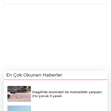
En Çok Okunan Haberler
İnegöl'de otomobil ile motosiklet çarpıştı:
2'si çocuk 3 yaralı