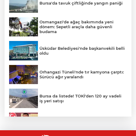
Bursa'da tavuk çiftliğinde yangın paniği
Osmangazi'de ağaç bakımında yeni
dönem: Sepetli araçla daha güvenli
budama
Üsküdar Belediyesi'nde başkanvekili belli
oldu
Orhangazi Tüneli'nde tır kamyona çarptı:
Sürücü ağır yaralandı
Bursa da listede! TOKİ'den 120 ay vadeli
iş yeri satışı
Veli Ağbaba'nın ağabeyi gözaltında