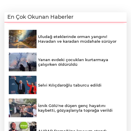
En Çok Okunan Haberler
Uludağ eteklerinde orman yangını!
Havadan ve karadan müdahale sürüyor
Yanan evdeki çocukları kurtarmaya
çalışırken öldürüldü
Selvi Kılıçdaroğlu taburcu edildi
İznik Gölü'ne düşen genç hayatını
kaybetti, gözyaşlarıyla toprağa verildi
AHBAP Derneği'ne kayyum atandı