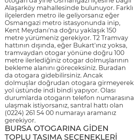
otogarı da yine Osmangazi ilçesine bağlı
Alaşarköy mahallesinde bulunuyor. Farklı
ilçelerden metro ile geliyorsanız eğer
Osmangazi metro istasyonunda inip,
Kent Meydanı'na doğru yaklaşık 150
metre yürümeniz gerekiyor. T2 Tramvay
hattının dışında, eğer Bukart'ınız yoksa,
tramvaydan otogar yönüne doğru 100
metre ilerlediğiniz otogar dolmuşlarının
bekleme alanını göreceksiniz. Buradan
da otogara gidebilirsiniz. Ancak
dolmuşlar doğrudan otogara girmeyerek
yol üstünde indi bindi yapıyor. Olası
durumlarda otogarın telefon numarasına
ulaşmak istiyorsanız, santral hattı olan
(0224) 261 54 00
numarayı aramanız
gerekiyor.
BURSA OTOGARINA GİDEN
TOPLU TAŞIMA SEÇENEKLERİ