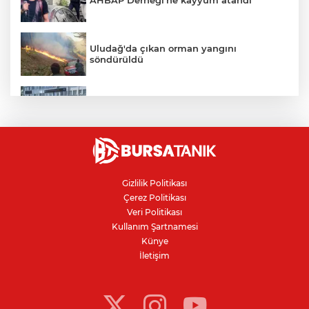
Uludağ'da çıkan orman yangını
söndürüldü
Bursa'da vatandaşa zorla hesap açtırıp
kara para aklayan çeteye operasyon
Avcılar Belediye Başkanı hakkında
tahliye kararı
Gizlilik Politikası
Çerez Politikası
Bursa'da yolcu otobüsünün çarptığı
Veri Politikası
kadın ağır yaralandı
Kullanım Şartnamesi
Künye
İletişim
Bursaspor'da 2026-2027 sezonu forma
numaraları açıklandı