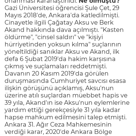
onanması kararlaştırıldı.
Ne olmuştu?
Gazi Üniversitesi öğrencisi Şule Çet, 29
Mayıs 2018'de, Ankara'da katledilmişti.
Cinayetle ilgili Çağatay Aksu ve Berk
Akand hakkında dava açılmıştı. "Kasten
öldürme", "cinsel saldırı" ve "kişiyi
hürriyetinden yoksun kılma" suçlarının
yöneltildiği sanıklar Aksu ve Akand, ilk
defa 6 Şubat 2019'da hakim karşısına
çıkmış ve suçlamaları reddetmişti.
Davanın 20 Kasım 2019'da görülen
duruşmasında Cumhuriyet savcısı esasa
ilişkin görüşünü açıklamış, Aksu'nun
üzerine atılı suçlardan müebbet hapis ve
39 yıla, Akand'ın ise Aksu'nun eylemlerine
yardım ettiği gerekçesiyle 31 yıla kadar
hapse mahkum edilmesini talep etmişti.
Ankara 31. Ağır Ceza Mahkemesinin
verdiği karar, 2020'de Ankara Bölge