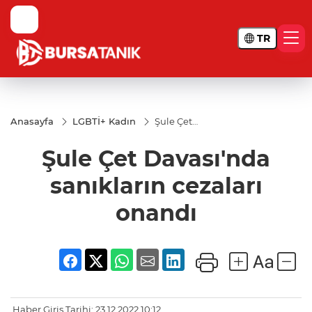
TR
Anasayfa
LGBTİ+ Kadın
Şule Çet
Davası'nda
sanıkların
Şule Çet Davası'nda
cezaları
onandı
sanıkların cezaları
onandı
Haber Giriş Tarihi: 23.12.2022 10:12