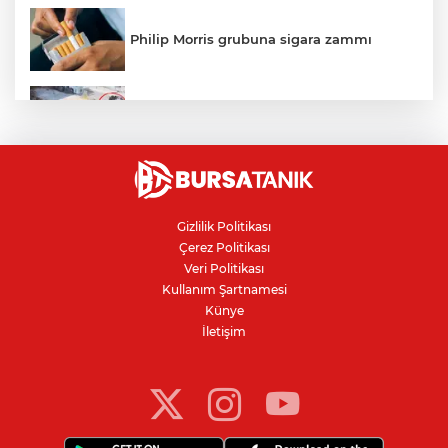
Philip Morris grubuna sigara zammı
Bursa'daki kazada motosikletli duvara
çarparak can verdi
Nilüfer'de kaldırım işgallerine zabıta
denetimi
Gizlilik Politikası
Çerez Politikası
Bursa'da 100 dönümde hayvansal
Veri Politikası
gübreyle nektarin ve armut üretiyor
Kullanım Şartnamesi
Künye
İletişim
Resmi Gazete’de yayımlandı: Kritik yeşil
pasaport kararı