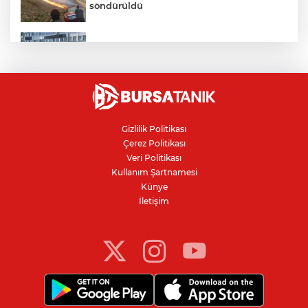
söndürüldü
Bursa'da vatandaşa zorla hesap açtırıp
kara para aklayan çeteye operasyon
Avcılar Belediye Başkanı hakkında
tahliye kararı
Gizlilik Politikası
Çerez Politikası
Bursa'da yolcu otobüsünün çarptığı
Veri Politikası
kadın ağır yaralandı
Kullanım Şartnamesi
Künye
İletişim
Bursaspor'da 2026-2027 sezonu forma
numaraları açıklandı