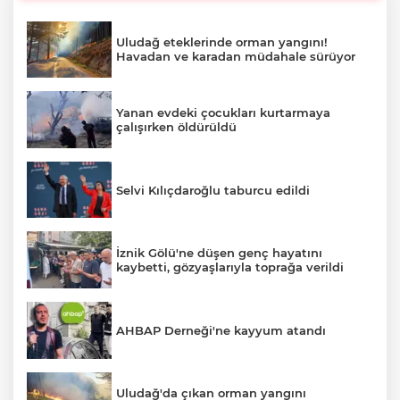
Uludağ eteklerinde orman yangını!
Havadan ve karadan müdahale sürüyor
Yanan evdeki çocukları kurtarmaya
çalışırken öldürüldü
Selvi Kılıçdaroğlu taburcu edildi
İznik Gölü'ne düşen genç hayatını
kaybetti, gözyaşlarıyla toprağa verildi
AHBAP Derneği'ne kayyum atandı
Uludağ'da çıkan orman yangını