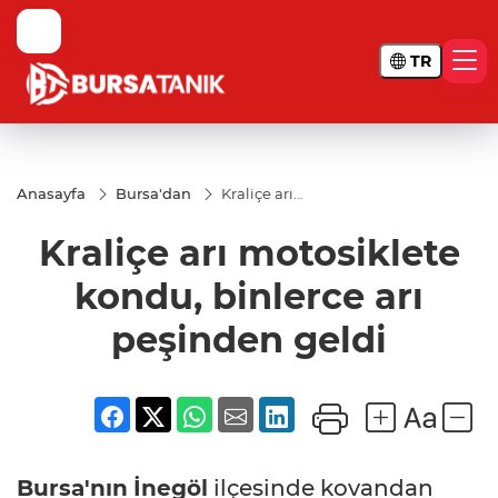
TR
Anasayfa
Bursa'dan
Kraliçe arı
motosiklete
kondu,
Kraliçe arı motosiklete
binlerce arı
peşinden
geldi
kondu, binlerce arı
peşinden geldi
Bursa'nın
İnegöl
ilçesinde kovandan