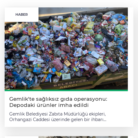
HABER
Gemlik'te sağlıksız gıda operasyonu:
Depodaki ürünler imha edildi
Gemlik Belediyesi Zabıta Müdürlüğü ekipleri,
Orhangazi Caddesi üzerinde gelen bir ihbarı
değerlendirerek halk sağlığını tehdit eden bir depoya
yönelik denetim gerçekleştirdi. Gemlik Belediyesi
Zabıta Müdürlüğü ile İlçe Tarım ve Orman Müdürlüğü