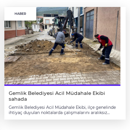
HABER
Gemlik Belediyesi Acil Müdahale Ekibi
sahada
Gemlik Belediyesi Acil Müdahale Ekibi, ilçe genelinde
ihtiyaç duyulan noktalarda çalışmalarını aralıksız
sürdürüyor. Vatandaşlardan gelen talepler ve saha
kontrolleri doğrultusunda harekete geçen ekipler,
altyapı ve yol düzenleme çalışmalarına hızlı şekilde