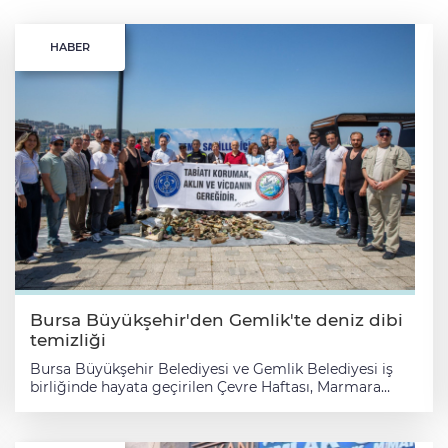
HABER
Bursa Büyükşehir'den Gemlik'te deniz dibi
temizliği
Bursa Büyükşehir Belediyesi ve Gemlik Belediyesi iş
birliğinde hayata geçirilen Çevre Haftası, Marmara
Deniz Günü ve Mavi Bayrak etkinlikleri kapsamında,
Gemlik İskelesi’nde deniz dibi temizliği gerçekleştirildi.
Etkinlik kapsamında gönüllü dalgıçlar tarafından deniz