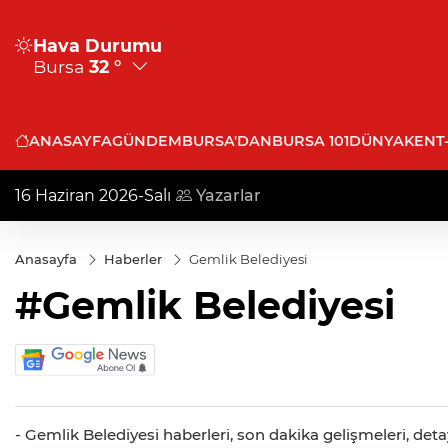
Hava Durumu
Bursa
32 °
ANASAYFA
GÜNDEM
BURSA'DAN
BURSA 101
DÜNYA
KENT
16 Haziran 2026-Salı
Yazarlar
Anasayfa
Haberler
Gemlik Belediyesi
#Gemlik Belediyesi
- Gemlik Belediyesi haberleri, son dakika gelişmeleri, deta