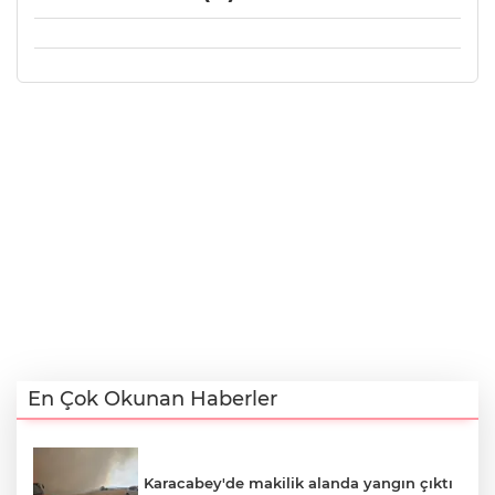
En Çok Okunan Haberler
Karacabey'de makilik alanda yangın çıktı