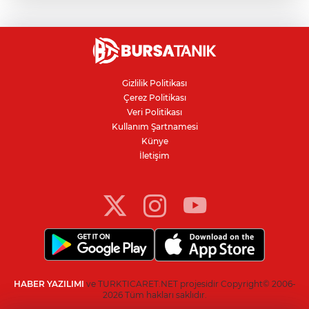
Ceuta göçmen krizi: İspanya, İtalya’ya
karşı sınır kontrolü getirdi
İnegöllü girişimciden bağış
dolandırıcılığına karşı dijital çözüm
Gizlilik Politikası
Çerez Politikası
Bursa'da parkta sıra dışı buluşma: Tilki,
Veri Politikası
kedi ve kirpi aynı karede
Kullanım Şartnamesi
Künye
İletişim
YENİ Parti Manisa İl Başkanı İlksen
Özalper tutuklandı!
HABER YAZILIMI
ve TURKTICARET.NET projesidir Copyright© 2006-
2026 Tüm hakları saklıdır.