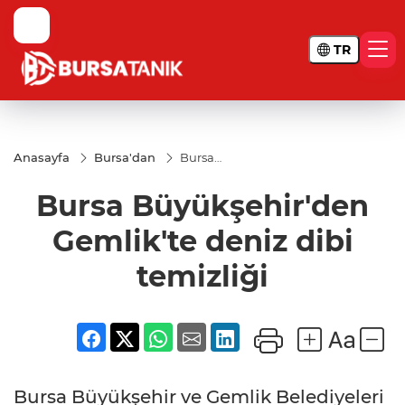
TR
Anasayfa
Bursa'dan
Bursa
Büyükşehir'den
Gemlik'te deniz
Bursa Büyükşehir'den
dibi temizliği
Gemlik'te deniz dibi
temizliği
Bursa Büyükşehir ve Gemlik Belediyeleri