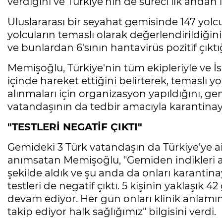
verdiğini ve Türkiye'nin de süreci ilk andan i
Uluslararası bir seyahat gemisinde 147 y
yolcuların temaslı olarak değerlendirildiği
ve bunlardan 6'sının hantavirüs pozitif çıktığ
Memişoğlu, Türkiye'nin tüm ekipleriyle ve 
içinde hareket ettiğini belirterek, temaslı y
alınmaları için organizasyon yapıldığını, g
vatandaşının da tedbir amacıyla karantinaya 
"TESTLERİ NEGATİF ÇIKTI"
Gemideki 3 Türk vatandaşın da Türkiye'ye ait 
anımsatan Memişoğlu, "Gemiden indikleri an
şekilde aldık ve şu anda da onları karantin
testleri de negatif çıktı. 5 kişinin yaklaşık 
devam ediyor. Her gün onları klinik anlamın
takip ediyor halk sağlığımız" bilgisini verdi.