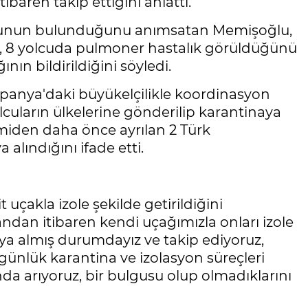
tibaren takip ettiğini anlattı.
olcunun bulunduğunu anımsatan Memişoğlu,
ni, 8 yolcuda pulmoner hastalık görüldüğünü
ının bildirildiğini söyledi.
İspanya'daki büyükelçilikle koordinasyon
olcuların ülkelerine gönderilip karantinaya
emiden daha önce ayrılan 2 Türk
alındığını ifade etti.
uçakla izole şekilde getirildiğini
dan itibaren kendi uçağımızla onları izole
aya almış durumdayız ve takip ediyoruz,
42 günlük karantina ve izolasyon süreçleri
da arıyoruz, bir bulgusu olup olmadıklarını