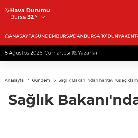
Hava Durumu
Bursa
32 °
ANASAYFA
GÜNDEM
BURSA'DAN
BURSA 101
DÜNYA
KENT
8 Ağustos 2026-Cumartesi
Yazarlar
Anasayfa
Gündem
Sağlık Bakanı'ndan hantavirüs açıklamas
Sağlık Bakanı'nda