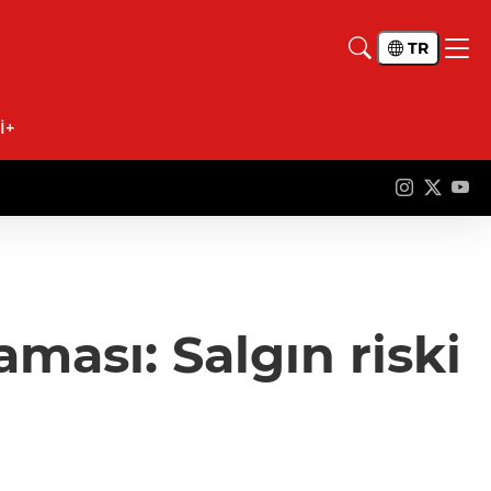
TR
İ+
ması: Salgın riski