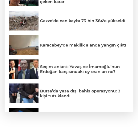
çeken karar
Gazze'de can kaybı 73 bin 384'e yükseldi
Karacabey'de makilik alanda yangın çıktı
Seçim anketi: Yavaş ve İmamoğlu'nun
Erdoğan karşısındaki oy oranları ne?
Bursa’da yasa dışı bahis operasyonu: 3
kişi tutuklandı
IBAN'la para transferinde yeni dönem
"Çerçeve Yasa" teklifi Adalet