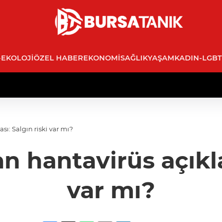
-EKOLOJI
ÖZEL HABER
EKONOMI
SAĞLIK
YAŞAM
KADIN-LGBT
ı: Salgın riski var mı?
n hantavirüs açıkla
var mı?