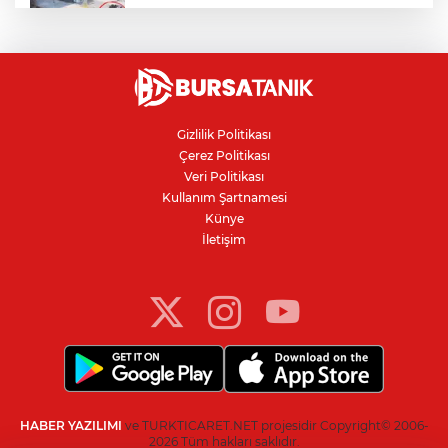
Bursa'daki kazada motosikletli duvara
çarparak can verdi
Nilüfer'de kaldırım işgallerine zabıta
denetimi
Gizlilik Politikası
Çerez Politikası
Bursa'da 100 dönümde hayvansal
Veri Politikası
gübreyle nektarin ve armut üretiyor
Kullanım Şartnamesi
Künye
İletişim
Resmi Gazete’de yayımlandı: Kritik yeşil
pasaport kararı
HABER YAZILIMI
ve TURKTICARET.NET projesidir Copyright© 2006-
2026 Tüm hakları saklıdır.