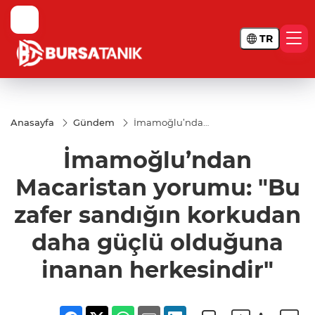
TR
Anasayfa
Gündem
İmamoğlu’ndan
Macaristan
yorumu: "Bu
İmamoğlu’ndan
zafer sandığın
korkudan daha
güçlü olduğuna
Macaristan yorumu: "Bu
inanan
herkesindir"
zafer sandığın korkudan
daha güçlü olduğuna
inanan herkesindir"