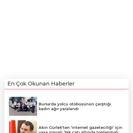
En Çok Okunan Haberler
Bursa'da yolcu otobüsünün çarptığı
kadın ağır yaralandı
Akın Gürlek'ten 'internet gazeteciliği' için
yasa sinyali: Tek çatı altında toplanmalı