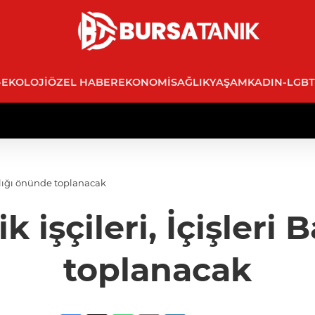
-EKOLOJI
ÖZEL HABER
EKONOMI
SAĞLIK
YAŞAM
KADIN-LGBT
anlığı önünde toplanacak
 işçileri, İçişleri
toplanacak