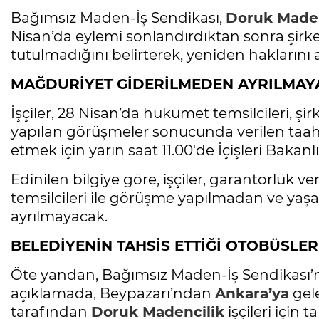
Bağımsız Maden-İş Sendikası,
Doruk Maden
Nisan’da eylemi sonlandırdıktan sonra şirke
tutulmadığını belirterek, yeniden haklarını
MAĞDURİYET GİDERİLMEDEN AYRILMA
İşçiler, 28 Nisan’da hükümet temsilcileri, şirk
yapılan görüşmeler sonucunda verilen taahh
etmek için yarın saat 11.00'de İçişleri Bakan
Edinilen bilgiye göre, işçiler, garantörlük v
temsilcileri ile görüşme yapılmadan ve y
ayrılmayacak.
BELEDİYENİN TAHSİS ETTİĞİ OTOBÜSLER 
Öte yandan, Bağımsız Maden-İş Sendikası’
açıklamada, Beypazarı’ndan
Ankara’ya
gele
tarafından
Doruk Madencilik
işçileri için 