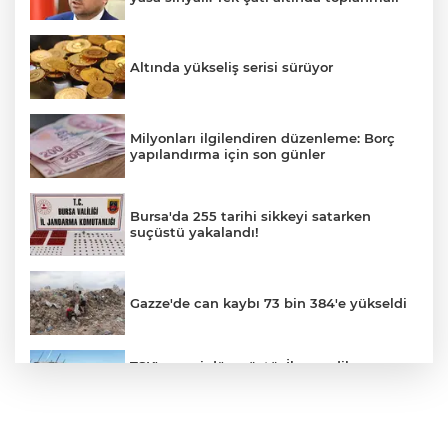
Altında yükseliş serisi sürüyor
Milyonları ilgilendiren düzenleme: Borç
yapılandırma için son günler
Bursa'da 255 tarihi sikkeyi satarken
suçüstü yakalandı!
Gazze'de can kaybı 73 bin 384'e yükseldi
TSK'ye geri dönmüştü: İhraç edilen
teğmenlerin komutanı hakkında dikkat
çeken karar
"Çerçeve Yasa" teklifi Adalet