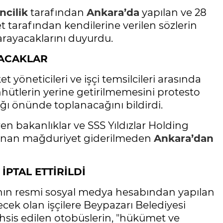
cilik
tarafından
Ankara’da
yapılan ve 28
t tarafından kendilerine verilen sözlerin
 arayacaklarını duyurdu.
YACAKLAR
et yöneticileri ve işçi temsilcileri arasında
ütlerin yerine getirilmemesini protesto
lığı önünde toplanacağını bildirdi.
eren bakanlıklar ve SSS Yıldızlar Holding
aşanan mağduriyet giderilmeden
Ankara’dan
İPTAL ETTİRİLDİ
nın resmi sosyal medya hesabından yapılan
cek olan işçilere Beypazarı Belediyesi
tahsis edilen otobüslerin, "hükümet ve