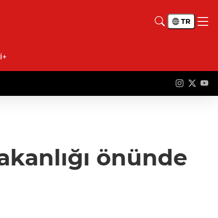
TR
İ+
 Bakanlığı önünde