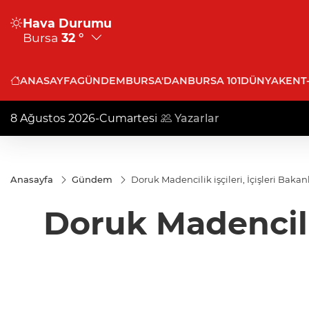
Hava Durumu
Bursa
32 °
ANASAYFA
GÜNDEM
BURSA'DAN
BURSA 101
DÜNYA
KENT
8 Ağustos 2026-Cumartesi
Yazarlar
Anasayfa
Gündem
Doruk Madencilik işçileri, İçişleri Bak
Doruk Madencilik