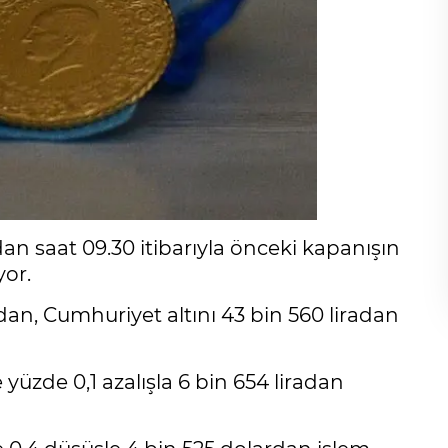
n saat 09.30 itibarıyla önceki kapanışın
yor.
adan, Cumhuriyet altını 43 bin 560 liradan
üzde 0,1 azalışla 6 bin 654 liradan