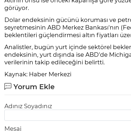
Altının onsu ise önceki kapanışa göre yüzde
görüyor.
Dolar endeksinin gücünü koruması ve petrol
seyretmesinin ABD Merkez Bankası'nın (Fed) 
beklentileri güçlendirmesi altın fiyatları üz
Analistler, bugün yurt içinde sektörel bekle
endeksinin, yurt dışında ise ABD'de Michiga
verilerinin takip edileceğini belirtti.
Kaynak: Haber Merkezi
Yorum Ekle
Adınız Soyadınız
Mesaj