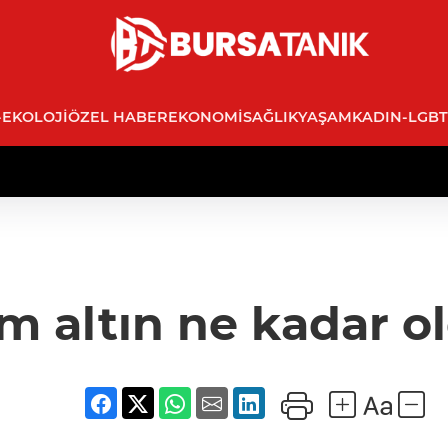
-EKOLOJI
ÖZEL HABER
EKONOMI
SAĞLIK
YAŞAM
KADIN-LGBT
m altın ne kadar o