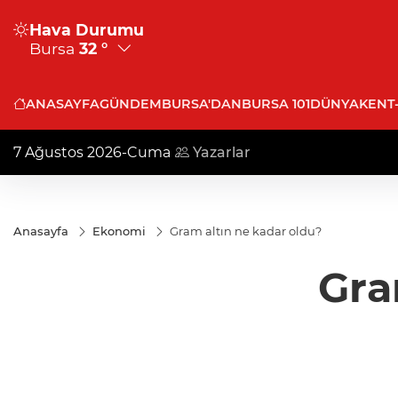
Hava Durumu
Bursa
32 °
ANASAYFA
GÜNDEM
BURSA'DAN
BURSA 101
DÜNYA
KENT
7 Ağustos 2026-Cuma
Yazarlar
Anasayfa
Ekonomi
Gram altın ne kadar oldu?
Gra