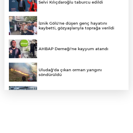
Selvi Kılıçdaroğlu taburcu edildi
İznik Gölü'ne düşen genç hayatını
kaybetti, gözyaşlarıyla toprağa verildi
AHBAP Derneği'ne kayyum atandı
Uludağ'da çıkan orman yangını
söndürüldü
Bursa'da vatandaşa zorla hesap açtırıp
kara para aklayan çeteye operasyon
Avcılar Belediye Başkanı hakkında
tahliye kararı