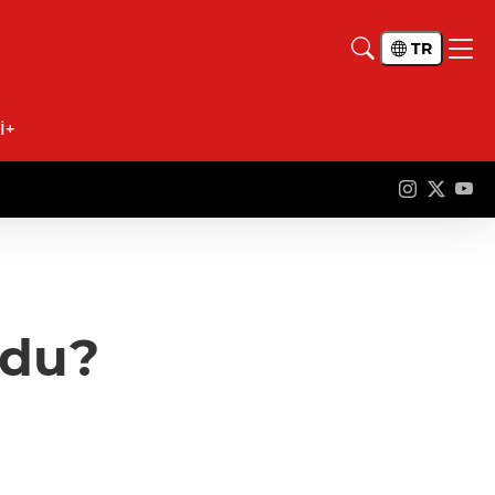
TR
İ+
ldu?