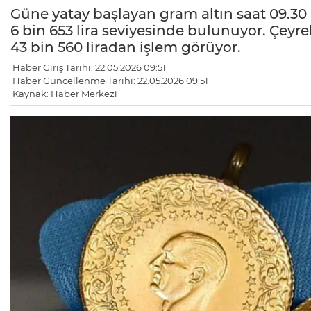
Güne yatay başlayan gram altın saat 09.30 
6 bin 653 lira seviyesinde bulunuyor. Çeyrek
43 bin 560 liradan işlem görüyor.
Haber Giriş Tarihi: 22.05.2026 09:51
Haber Güncellenme Tarihi: 22.05.2026 09:51
Kaynak: Haber Merkezi