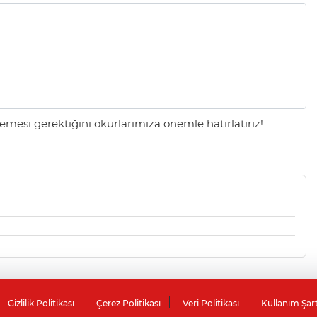
mesi gerektiğini okurlarımıza önemle hatırlatırız!
Gizlilik Politikası
Çerez Politikası
Veri Politikası
Kullanım Şar