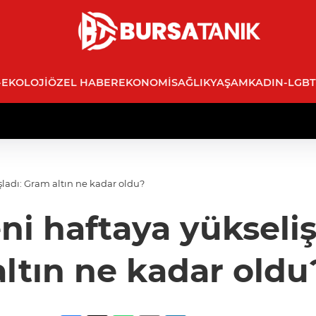
-EKOLOJI
ÖZEL HABER
EKONOMI
SAĞLIK
YAŞAM
KADIN-LGBT
aşladı: Gram altın ne kadar oldu?
yeni haftaya yükseli
altın ne kadar oldu