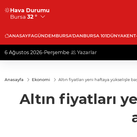
Hava Durumu
Bursa
32 °
ANASAYFA
GÜNDEM
BURSA'DAN
BURSA 101
DÜNYA
KENT
6 Ağustos 2026-Perşembe
Yazarlar
Anasayfa
Ekonomi
Altın fiyatları yeni haftaya yükselişle b
Altın fiyatları 