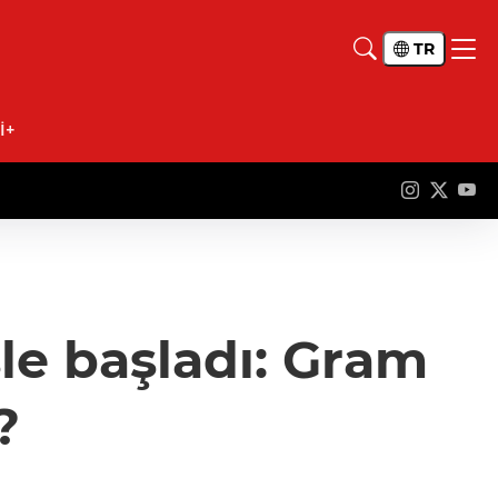
TR
İ+
şle başladı: Gram
?