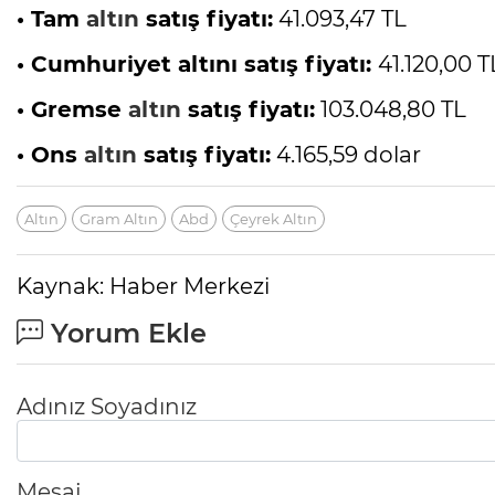
• Tam
altın
satış fiyatı:
41.093,47 TL
• Cumhuriyet altını satış fiyatı:
41.120,00 T
• Gremse
altın
satış fiyatı:
103.048,80 TL
• Ons
altın
satış fiyatı:
4.165,59 dolar
Altın
Gram Altın
Abd
Çeyrek Altın
Kaynak: Haber Merkezi
Yorum Ekle
Adınız Soyadınız
Mesaj