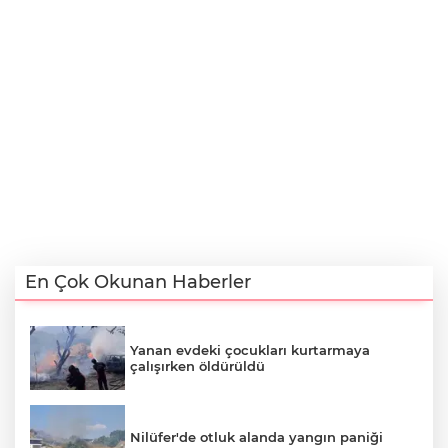
En Çok Okunan Haberler
Yanan evdeki çocukları kurtarmaya
çalışırken öldürüldü
Nilüfer'de otluk alanda yangın paniği