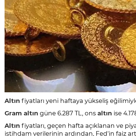
Altın
fiyatları yeni haftaya yükseliş eğilimiyl
Gram
altın
güne 6.287 TL, ons
altın
ise 4.17
Altın
fiyatları, geçen hafta açıklanan ve piy
istihdam verilerinin ardından, Fed'in faiz ar