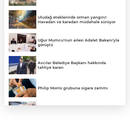
Uludağ eteklerinde orman yangını!
Havadan ve karadan müdahale sürüyor
Uğur Mumcu'nun ailesi Adalet Bakanı'yla
görüştü
Avcılar Belediye Başkanı hakkında
tahliye kararı
Philip Morris grubuna sigara zammı
Bursa'daki kazada motosikletli duvara
çarparak can verdi