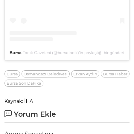
Bursa
Tanık Gazetesi (@bursatanik)'in paylaştığı bir gönderi
Bursa
Osmangazi Belediyesi
Erkan Aydın
Bursa Haber
Bursa Son Dakika
Kaynak: İHA
Yorum Ekle