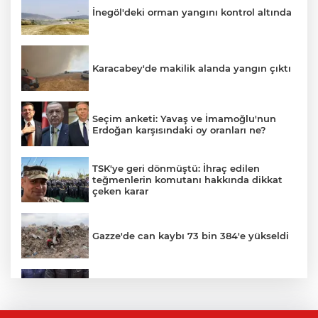
İnegöl'deki orman yangını kontrol altında
Karacabey'de makilik alanda yangın çıktı
Seçim anketi: Yavaş ve İmamoğlu'nun
Erdoğan karşısındaki oy oranları ne?
TSK'ye geri dönmüştü: İhraç edilen
teğmenlerin komutanı hakkında dikkat
çeken karar
Gazze'de can kaybı 73 bin 384'e yükseldi
Bursa’da yasa dışı bahis operasyonu: 3
kişi tutuklandı