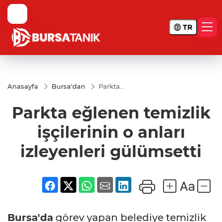
TR
Anasayfa
Bursa'dan
Parkta
eğlenen
temizlik
Parkta eğlenen temizlik
işçilerinin
o anları
izleyenleri
işçilerinin o anları
gülümsetti
izleyenleri gülümsetti
Bursa'da
görev yapan belediye temizlik