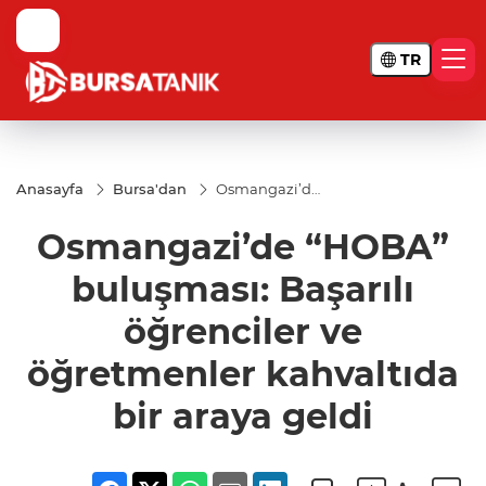
TR
Anasayfa
Bursa'dan
Osmangazi’de
“HOBA”
buluşması:
Osmangazi’de “HOBA”
Başarılı
öğrenciler ve
öğretmenler
buluşması: Başarılı
kahvaltıda bir
araya geldi
öğrenciler ve
öğretmenler kahvaltıda
bir araya geldi