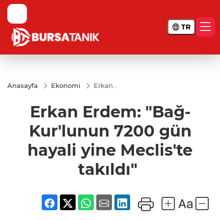
TR
Anasayfa
Ekonomi
Erkan
Erdem:
"Bağ-
Erkan Erdem: "Bağ-
Kur'lunun
7200 gün
hayali
Kur'lunun 7200 gün
yine
Meclis'te
hayali yine Meclis'te
takıldı"
takıldı"