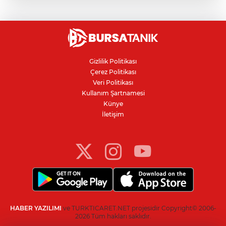
Karacabey Belediyespor'dan
Bursaspor'un gençlerine 5 yıllık imza
Ceuta göçmen krizi: İspanya, İtalya’ya
karşı sınır kontrolü getirdi
Gizlilik Politikası
Çerez Politikası
Kanser teşhisinde doğru görüntüleme
Veri Politikası
hayat kurtarıyor
Kullanım Şartnamesi
Künye
İletişim
Bursa'da Arapşükrü Sokağı'nda kavga:
Polis biber gazıyla ayırdı
HABER YAZILIMI
ve TURKTICARET.NET projesidir Copyright© 2006-
2026 Tüm hakları saklıdır.