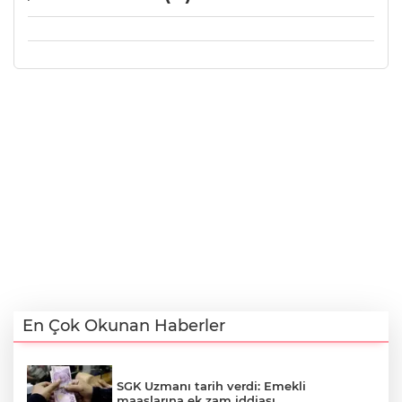
En Çok Okunan Haberler
SGK Uzmanı tarih verdi: Emekli
maaşlarına ek zam iddiası