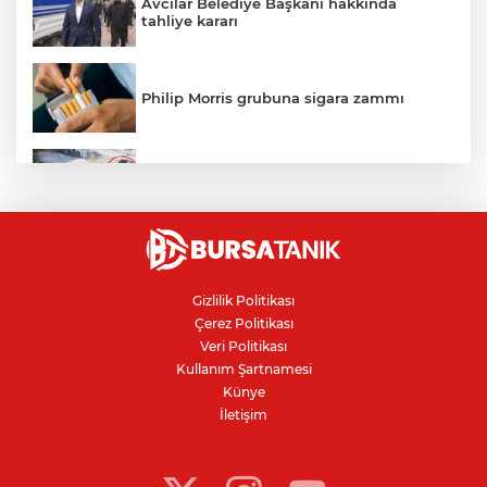
Avcılar Belediye Başkanı hakkında
tahliye kararı
Philip Morris grubuna sigara zammı
Bursa'daki kazada motosikletli duvara
çarparak can verdi
Nilüfer'de kaldırım işgallerine zabıta
denetimi
Gizlilik Politikası
Çerez Politikası
Bursa'da 100 dönümde hayvansal
Veri Politikası
gübreyle nektarin ve armut üretiyor
Kullanım Şartnamesi
Künye
İletişim
Resmi Gazete’de yayımlandı: Kritik yeşil
pasaport kararı