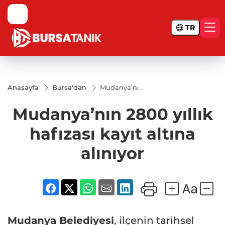
TR
Anasayfa
Bursa'dan
Mudanya’nın
2800 yıllık
hafızası kayıt
Mudanya’nın 2800 yıllık
altına
alınıyor
hafızası kayıt altına
alınıyor
Mudanya Belediyesi
, ilçenin tarihsel