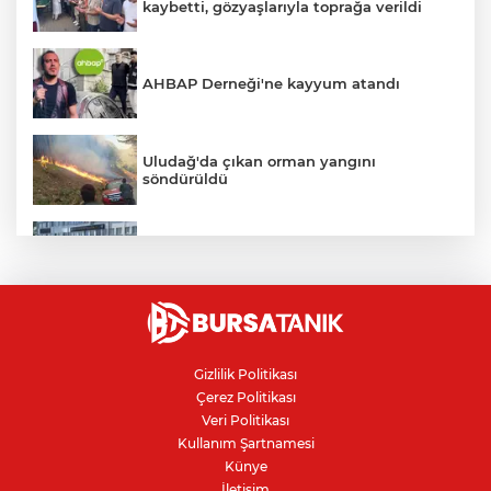
kaybetti, gözyaşlarıyla toprağa verildi
AHBAP Derneği'ne kayyum atandı
Uludağ'da çıkan orman yangını
söndürüldü
Bursa'da vatandaşa zorla hesap açtırıp
kara para aklayan çeteye operasyon
Avcılar Belediye Başkanı hakkında
tahliye kararı
Gizlilik Politikası
Çerez Politikası
Bursa'da yolcu otobüsünün çarptığı
Veri Politikası
kadın ağır yaralandı
Kullanım Şartnamesi
Künye
İletişim