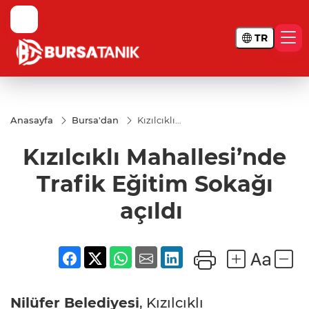
TR
Anasayfa
Bursa'dan
Kızılcıklı
Mahallesi’nde
Trafik Eğitim
Kızılcıklı Mahallesi’nde
Sokağı açıldı
Trafik Eğitim Sokağı
açıldı
Nilüfer Belediyesi
, Kızılcıklı