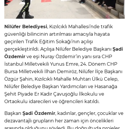
Nilüfer Belediyesi
, Kızılcıklı Mahallesi’nde trafik
güvenliği bilincinin artırılması amacıyla hayata
geçirilen Trafik Eğitim Sokağı’nın açılışı
gerçekleştirildi. Açılışa Nilüfer Belediye Başkanı
Şadi
Özdemir
ve eşi Nuray Özdemir’in yanı sıra CHP
İstanbul Milletvekili Yunus Emre, 24. Dönem CHP
Bursa Milletvekili İlhan Demiröz, Nilüfer İlçe Başkanı
Özgür Şahin, Kızılcıklı Mahalle Muhtarı Ülkü Celep,
Nilüfer Belediye Başkan Yardımcıları ve Hasanağa
Şehit Piyade Er Kadir Çavuşoğlu İlkokulu ve
Ortaokulu idarecileri ve öğrencileri katıldı.
Başkan
Şadi Özdemir
, kadınlar, gençler, çocuklar ve
dezavantajlı grupların her zaman için öncelikleri
arasında olduğunu söyledi. Bu doğrultuda projeler