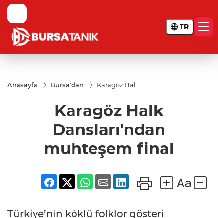
TR
Anasayfa
Bursa'dan
Karagöz Halk
Dansları'ndan
muhteşem
Karagöz Halk
final
Dansları'ndan
muhteşem final
Türkiye’nin köklü folklor gösteri