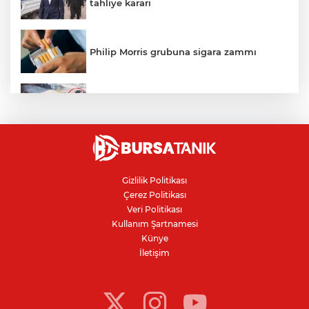
tahliye kararı
Philip Morris grubuna sigara zammı
Bursa'daki kazada motosikletli duvara
çarparak can verdi
Nilüfer'de kaldırım işgallerine zabıta
denetimi
Gizlilik Politikası
Çerez Politikası
Bursa'da 100 dönümde hayvansal
Veri Politikası
gübreyle nektarin ve armut üretiyor
Kullanım Şartnamesi
Künye
İletişim
Resmi Gazete’de yayımlandı: Kritik yeşil
pasaport kararı