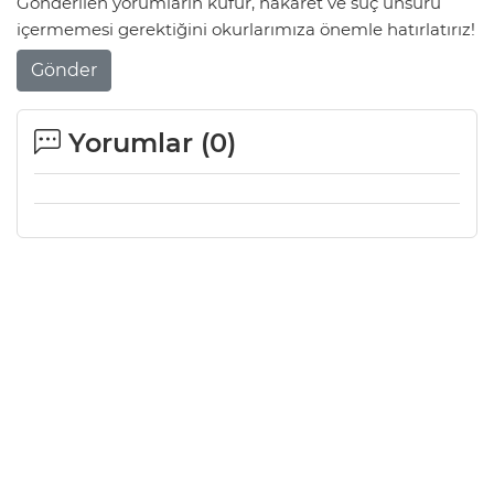
Gönderilen yorumların küfür, hakaret ve suç unsuru
içermemesi gerektiğini okurlarımıza önemle hatırlatırız!
Gönder
Yorumlar (
0
)