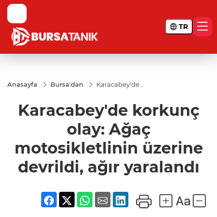
TR
Anasayfa
Bursa'dan
Karacabey'de
korkunç olay:
Ağaç
Karacabey'de korkunç
motosikletlinin
üzerine
devrildi, ağır
olay: Ağaç
yaralandı
motosikletlinin üzerine
devrildi, ağır yaralandı