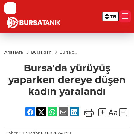
TR
Anasayfa
Bursa'dan
Bursa'da
yürüyüş
yaparken
Bursa'da yürüyüş
dereye
düşen
kadın
yaparken dereye düşen
yaralandı
kadın yaralandı
Haber Giriş Tarihi: 08.08.2024 17:11