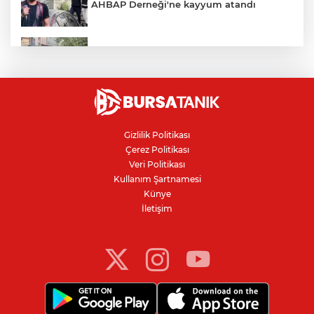
AHBAP Derneği'ne kayyum atandı
İznik Gölü'ne düşen genç hayatını
kaybetti, gözyaşlarıyla toprağa verildi
Avcılar Belediye Başkanı hakkında
tahliye kararı
Gizlilik Politikası
Çerez Politikası
Bursa'da vatandaşa zorla hesap açtırıp
Veri Politikası
kara para aklayan çeteye operasyon
Kullanım Şartnamesi
Künye
İletişim
Bursaspor'da 2026-2027 sezonu forma
numaraları açıklandı