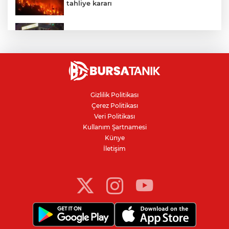
tahliye kararı
Bursa'da Arapşükrü Sokağı'nda kavga:
Polis biber gazıyla ayırdı
Bursa'da rahvan atları şampiyonluk için
koştu
Gizlilik Politikası
Çerez Politikası
Kanser teşhisinde doğru görüntüleme
Veri Politikası
hayat kurtarıyor
Kullanım Şartnamesi
Künye
İletişim
Bursa'da binlerce kişi meteor yağmurunu
izledi