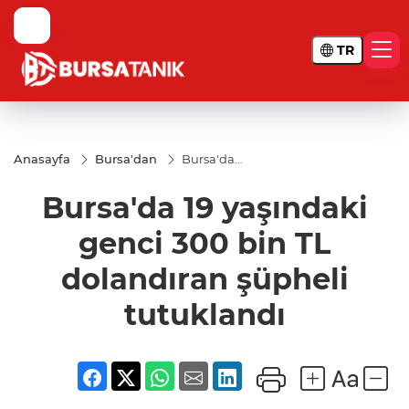
TR
Anasayfa
Bursa'dan
Bursa'da
19
yaşındaki
Bursa'da 19 yaşındaki
genci 300
bin TL
dolandıran
genci 300 bin TL
şüpheli
tutuklandı
dolandıran şüpheli
tutuklandı