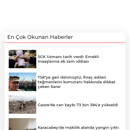
En Çok Okunan Haberler
SGK Uzmanı tarih verdi: Emekli
maaşlarına ek zam iddiası
TSK'ye geri dönmüştü: İhraç edilen
teğmenlerin komutanı hakkında dikkat
çeken karar
Gazze'de can kaybı 73 bin 384'e yükseldi
Karacabey'de makilik alanda yangın çıktı