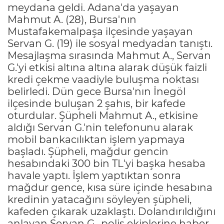
meydana geldi. Adana'da yaşayan
Mahmut A. (28), Bursa'nın
Mustafakemalpaşa ilçesinde yaşayan
Servan G. (19) ile sosyal medyadan tanıştı.
Mesajlaşma sırasında Mahmut A., Servan
G.'yi etkisi altına altına alarak düşük faizli
kredi çekme vaadiyle buluşma noktası
belirledi. Dün gece Bursa'nın İnegöl
ilçesinde buluşan 2 şahıs, bir kafede
oturdular. Şüpheli Mahmut A., etkisine
aldığı Servan G.'nin telefonunu alarak
mobil bankacılıktan işlem yapmaya
başladı. Şüpheli, mağdur gencin
hesabındaki 300 bin TL'yi başka hesaba
havale yaptı. İşlem yaptıktan sonra
mağdur gence, kısa süre içinde hesabına
kredinin yatacağını söyleyen şüpheli,
kafeden çıkarak uzaklaştı. Dolandırıldığını
anlayan Servan G., polis ekiplerine haber