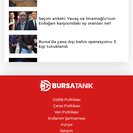
Seçim anketi: Yavaş ve İmamoğlu'nun
Erdoğan karşısındaki oy oranları ne?
Bursa’da yasa dışı bahis operasyonu: 3
kişi tutuklandı
IBAN'la para transferinde yeni dönem
"Çerçeve Yasa" teklifi Adalet
Komisyonu'nda: İYİ Partili Türkeş ile
MHP'li Bülbül arasında "pislik" tartışması
Gizlilik Politikası
Çerez Politikası
İznik Gölü kıyısında 70 milyon yıllık fosil
Veri Politikası
bulundu
Kullanım Şartnamesi
Künye
İletişim