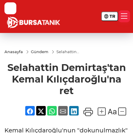
TR
Anasayfa
Gündem
Selahattin
Demirtaş'tan
Kemal
Selahattin Demirtaş'tan
Kılıçdaroğlu'na
ret
Kemal Kılıçdaroğlu'na
ret
Kemal Kılıçdaroğlu'nun "dokunulmazlık"