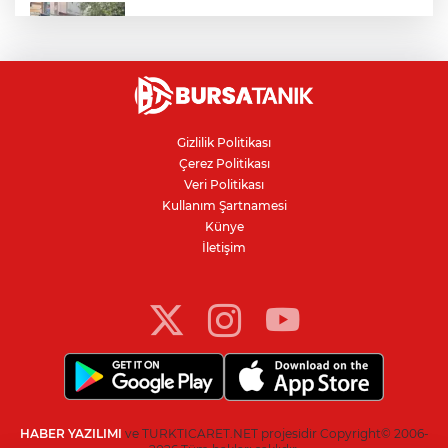
İznik Gölü'ne düşen genç hayatını
kaybetti, gözyaşlarıyla toprağa verildi
Avcılar Belediye Başkanı hakkında
tahliye kararı
Gizlilik Politikası
Çerez Politikası
Bursa'da vatandaşa zorla hesap açtırıp
Veri Politikası
kara para aklayan çeteye operasyon
Kullanım Şartnamesi
Künye
İletişim
Bursaspor'da 2026-2027 sezonu forma
numaraları açıklandı
HABER YAZILIMI
ve TURKTICARET.NET projesidir Copyright© 2006-