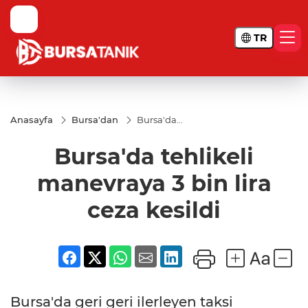
TR
Anasayfa
Bursa'dan
Bursa'da
tehlikeli
manevraya
Bursa'da tehlikeli
3 bin lira
ceza
kesildi
manevraya 3 bin lira
ceza kesildi
Bursa'da geri geri ilerleyen taksi