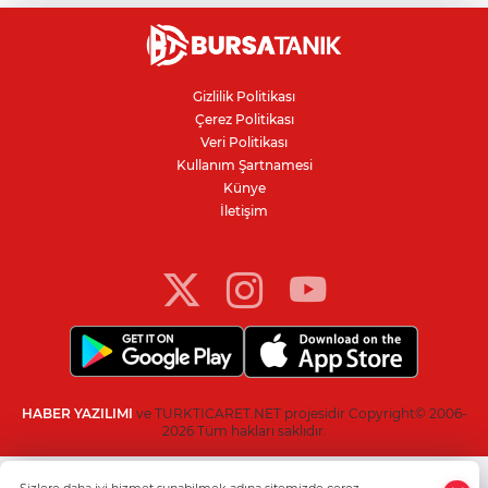
Avcılar Belediye Başkanı hakkında
tahliye kararı
Gizlilik Politikası
Çerez Politikası
Bursa'da yolcu otobüsünün çarptığı
Veri Politikası
kadın ağır yaralandı
Kullanım Şartnamesi
Künye
İletişim
Bursaspor'da 2026-2027 sezonu forma
numaraları açıklandı
HABER YAZILIMI
ve TURKTICARET.NET projesidir Copyright© 2006-
2026 Tüm hakları saklıdır.