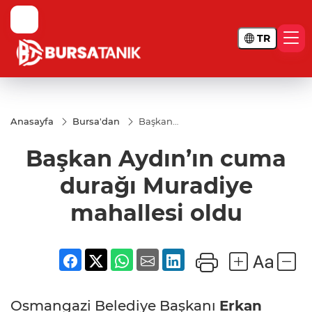
TR
Anasayfa
Bursa'dan
Başkan
Aydın’ın
cuma
Başkan Aydın’ın cuma
durağı
Muradiye
mahallesi
durağı Muradiye
oldu
mahallesi oldu
Osmangazi Belediye Başkanı
Erkan