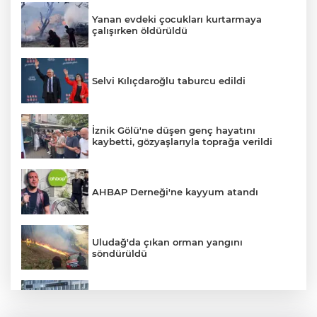
Yanan evdeki çocukları kurtarmaya
çalışırken öldürüldü
Selvi Kılıçdaroğlu taburcu edildi
İznik Gölü'ne düşen genç hayatını
kaybetti, gözyaşlarıyla toprağa verildi
AHBAP Derneği'ne kayyum atandı
Uludağ'da çıkan orman yangını
söndürüldü
Bursa'da vatandaşa zorla hesap açtırıp
kara para aklayan çeteye operasyon