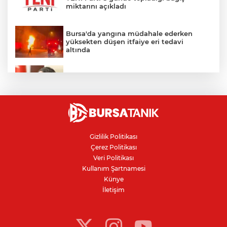
miktarını açıkladı
Bursa'da yangına müdahale ederken
yüksekten düşen itfaiye eri tedavi
altında
Akın Gürlek'ten 'internet gazeteciliği' için
yasa sinyali: Tek çatı altında toplanmalı
Altında yükseliş serisi sürüyor
Gizlilik Politikası
Çerez Politikası
Bursa'da otluk alanda çıkan yangın
Veri Politikası
barakaya sıçradı
Kullanım Şartnamesi
Künye
İletişim
Milyonları ilgilendiren düzenleme: Borç
yapılandırma için son günler