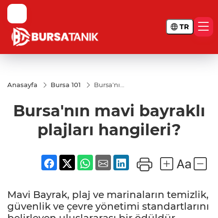
TR
Anasayfa
Bursa 101
Bursa'nın
mavi
bayraklı
Bursa'nın mavi bayraklı
plajları
hangileri?
plajları hangileri?
Mavi Bayrak, plaj ve marinaların temizlik,
güvenlik ve çevre yönetimi standartlarını