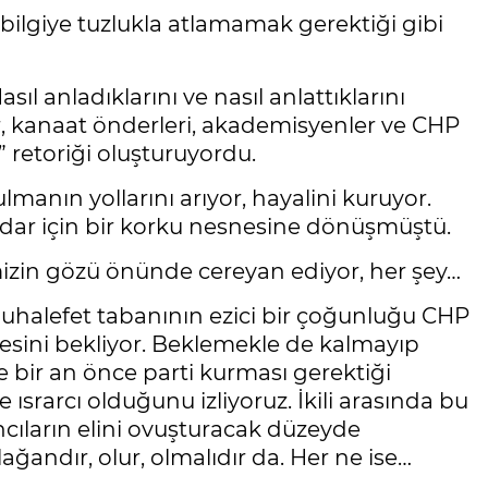
r bilgiye tuzlukla atlamamak gerektiği gibi
l anladıklarını ve nasıl anlattıklarını
r, kanaat önderleri, akademisyenler ve CHP
 retoriği oluşturuyordu.
manın yollarını arıyor, hayalini kuruyor.
idar için bir korku nesnesine dönüşmüştü.
mizin gözü önünde cereyan ediyor, her şey…
 muhalefet tabanının ezici bir çoğunluğu CHP
mesini bekliyor. Beklemekle de kalmayıp
e bir an önce parti kurması gerektiği
srarcı olduğunu izliyoruz. İkili arasında bu
ncıların elini ovuşturacak düzeyde
olağandır, olur, olmalıdır da. Her ne ise…