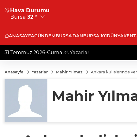
Hava Durumu
Bursa
32 °
ANASAYFA
GÜNDEM
BURSA'DAN
BURSA 101
DÜNYA
KENT
31 Temmuz 2026-Cuma
Yazarlar
Anasayfa
Yazarlar
Mahir Yılmaz
Ankara kulislerinde yeni
Mahir Yılm