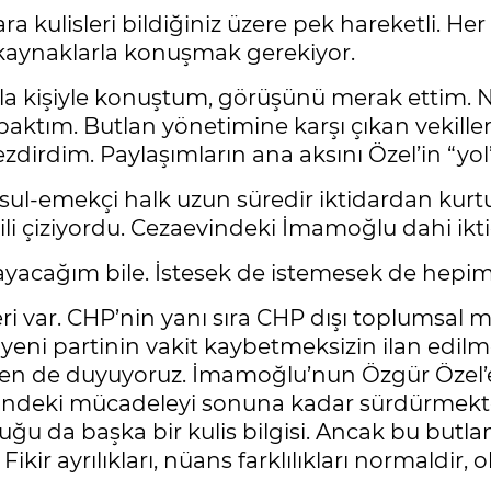
a kulisleri bildiğiniz üzere pek hareketli. He
lı kaynaklarla konuşmak gerekiyor.
 kişiyle konuştum, görüşünü merak ettim. Nası
baktım. Butlan yönetimine karşı çıkan vekille
dirdim. Paylaşımların ana aksını Özel’in “yol”
sul-emekçi halk uzun süredir iktidardan kurtul
li çiziyordu. Cezaevindeki İmamoğlu dahi ikt
mayacağım bile. İstesek de istemesek de hepi
leri var. CHP’nin yanı sıra CHP dışı toplumsal
yeni partinin vakit kaybetmeksizin ilan edil
vri’den de duyuyoruz. İmamoğlu’nun Özgür Özel’
içindeki mücadeleyi sonuna kadar sürdürmekte ı
uğu da başka bir kulis bilgisi. Ancak bu butla
ikir ayrılıkları, nüans farklılıkları normaldir, 