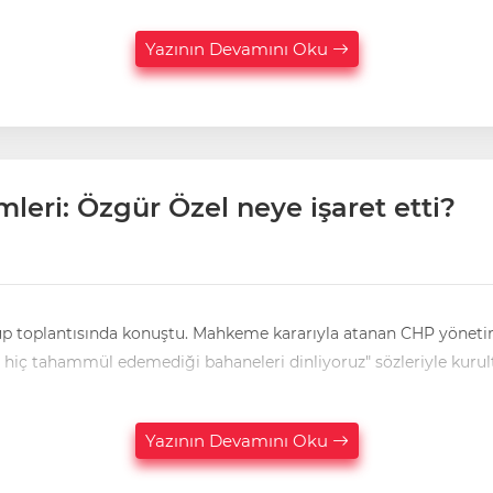
Yazının Devamını Oku
mleri: Özgür Özel neye işaret etti?
up toplantısında konuştu. Mahkeme kararıyla atanan CHP yönetimi
n hiç tahammül edemediği bahaneleri dinliyoruz" sözleriyle kurul
Yazının Devamını Oku