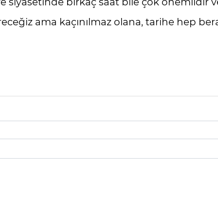
 siyasetinde birkaç saat bile çok önemlidir ve
göreceğiz ama kaçınılmaz olana, tarihe hep b