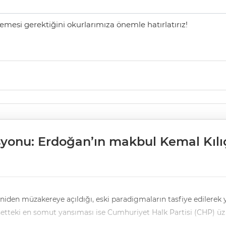
mesi gerektiğini okurlarımıza önemle hatırlatırız!
syonu: Erdoğan’ın makbul Kemal Kılı
eniden müzakereye açıldığı, eski paradigmaların tasfiye edilerek 
asetteki en somut yansıması ise Cumhuriyet Halk Partisi (CHP) üz