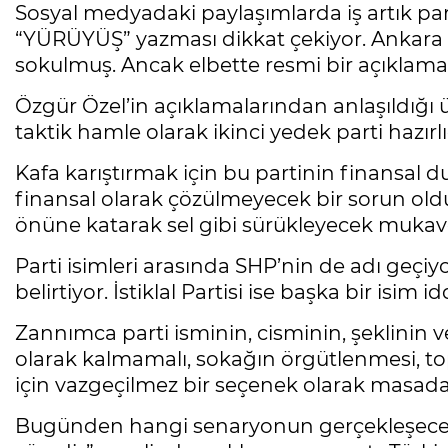
Sosyal medyadaki paylaşımlarda iş artık parti
“YÜRÜYÜŞ” yazması dikkat çekiyor. Ankara ku
sokulmuş. Ancak elbette resmi bir açıkla
Özgür Özel’in açıklamalarından anlaşıldığı üz
taktik hamle olarak ikinci yedek parti hazırl
Kafa karıştırmak için bu partinin finansal 
finansal olarak çözülmeyecek bir sorun o
önüne katarak sel gibi sürükleyecek mukav
Parti isimleri arasında SHP’nin de adı geçiy
belirtiyor. İstiklal Partisi ise başka bir isim 
Zannımca parti isminin, cisminin, şeklinin v
olarak kalmamalı, sokağın örgütlenmesi, top
için vazgeçilmez bir seçenek olarak masada
Bugünden hangi senaryonun gerçekleşeceğin