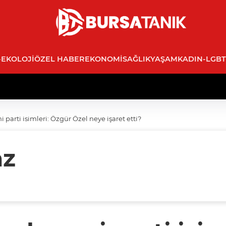
-EKOLOJI
ÖZEL HABER
EKONOMI
SAĞLIK
YAŞAM
KADIN-LGBT
 parti isimleri: Özgür Özel neye işaret etti?
az