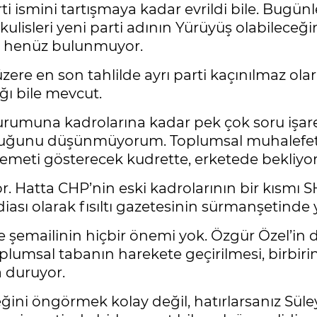
 ismini tartışmaya kadar evrildi bile. Bugünler
lisleri yeni parti adının Yürüyüş olabileceğ
ma henüz bulunmuyor.
ere en son tahlilde ayrı parti kaçınılmaz olara
ığı bile mevcut.
durumuna kadrolarına kadar pek çok soru işare
lduğunu düşünmüyorum. Toplumsal muhalefet 
emeti gösterecek kudrette, erketede bekliyor
or. Hatta CHP’nin eski kadrolarının bir kısmı 
iddiası olarak fısıltı gazetesinin sürmanşetinde y
e şemailinin hiçbir önemi yok. Özgür Özel’in d
lumsal tabanın harekete geçirilmesi, birbirine
 duruyor.
i öngörmek kolay değil, hatırlarsanız Süley