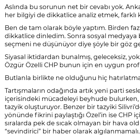
Aslında bu sorunun net bir cevabı yok. Ankar
her bilgiyi de dikkatlice analiz etmek, fark
Ben de tam olarak böyle yaptım. Birden fazla
dikkatlice dinledim. Sonra sosyal medyaya 
seçmeni ne düşünüyor diye şöyle bir göz gez
Siyasal iktidardan bunalmış, geleceksiz, yok
Özgür Özelli CHP bunun için en uygun profi
Butlanla birlikte ne olduğunu hiç hatırlat
Tartışmaların odağında artık yeni parti ses
içerisindeki mücadeleyi beyhude bulurken, 
tazyik oluşturuyor. Benzer bir tazyiki Sili
yönünde fikrini paylaştığı Özel’in ise CHP 
sıralarda pek de sıcak olmayan bir hava old
“sevindirici” bir haber olarak algılanmamalı. F