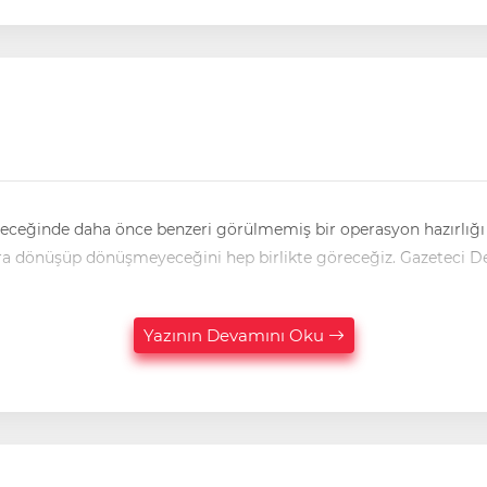
geleceğinde daha önce benzeri görülmemiş bir operasyon hazırlığı 
dolaşan bu iddianın, önümüzdeki günlerde somut adımlara dönüşüp dön
Yazının Devamını Oku