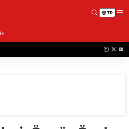
TR
İ+