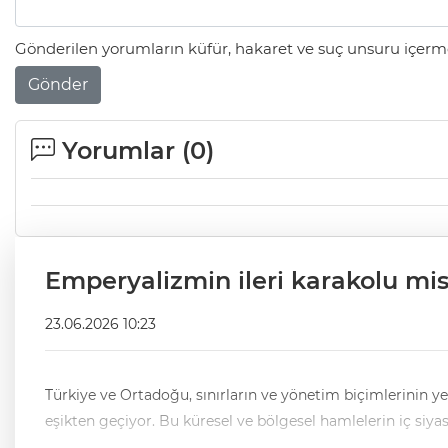
Gönderilen yorumların küfür, hakaret ve suç unsuru içerme
Gönder
Yorumlar (
0
)
Emperyalizmin ileri karakolu mi
23.06.2026 10:23
Türkiye ve Ortadoğu, sınırların ve yönetim biçimlerinin y
eşikten geçiyor. Bu küresel ve bölgesel hamlelerin iç siy