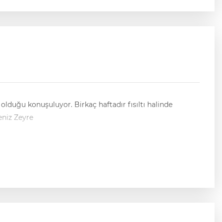
olduğu konuşuluyor. Birkaç haftadır fısıltı halinde
üşmeyeceğini hep birlikte göreceğiz. Gazeteci Deniz Zeyre