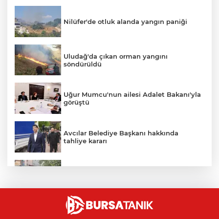
Nilüfer'de otluk alanda yangın paniği
Uludağ'da çıkan orman yangını
söndürüldü
Uğur Mumcu'nun ailesi Adalet Bakanı'yla
görüştü
Avcılar Belediye Başkanı hakkında
tahliye kararı
İznik Gölü'ne düşen genç hayatını
kaybetti, gözyaşlarıyla toprağa verildi
Bursa'daki kazada motosikletli duvara
çarparak can verdi