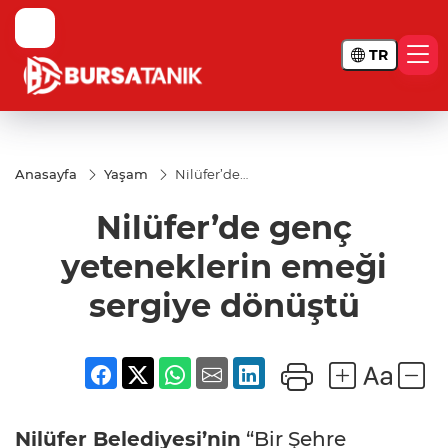
TR
Anasayfa
Yaşam
Nilüfer’de
genç
yeteneklerin
Nilüfer’de genç
emeği
sergiye
dönüştü
yeteneklerin emeği
sergiye dönüştü
Nilüfer Belediyesi’nin
“Bir Şehre