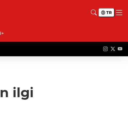
TR
İ+
 ilgi