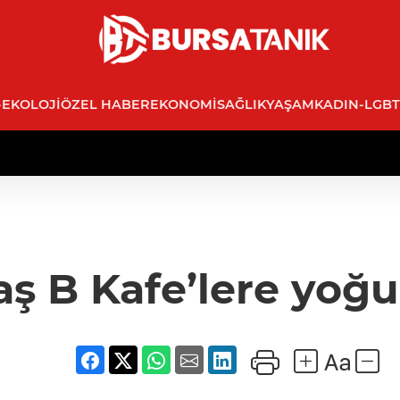
-EKOLOJI
ÖZEL HABER
EKONOMI
SAĞLIK
YAŞAM
KADIN-LGBT
aş B Kafe’lere yoğun