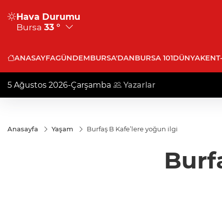
Hava Durumu
Bursa
33 °
ANASAYFA
GÜNDEM
BURSA'DAN
BURSA 101
DÜNYA
KENT
5 Ağustos 2026-Çarşamba
Yazarlar
Anasayfa
Yaşam
Burfaş B Kafe’lere yoğun ilgi
Burf