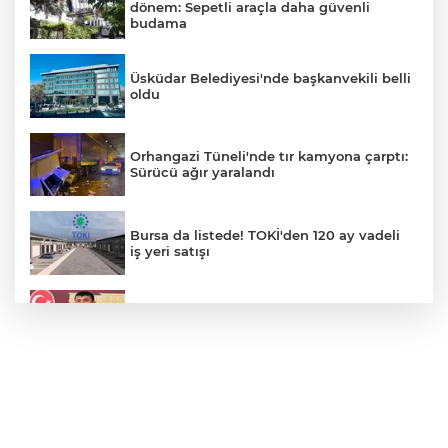
dönem: Sepetli araçla daha güvenli
budama
Üsküdar Belediyesi'nde başkanvekili belli
oldu
Orhangazi Tüneli'nde tır kamyona çarptı:
Sürücü ağır yaralandı
Bursa da listede! TOKİ'den 120 ay vadeli
iş yeri satışı
Veli Ağbaba'nın ağabeyi gözaltında
Motorine yeni indirim geliyor