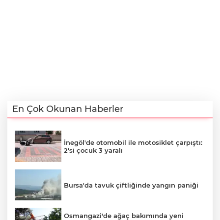
En Çok Okunan Haberler
İnegöl'de otomobil ile motosiklet çarpıştı:
2'si çocuk 3 yaralı
Bursa'da tavuk çiftliğinde yangın paniği
Osmangazi'de ağaç bakımında yeni