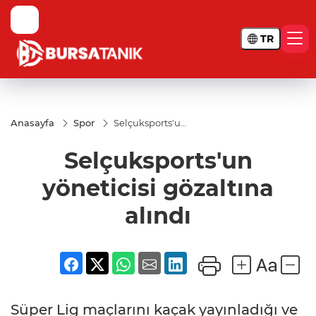
TR
Anasayfa
Spor
Selçuksports'un
yöneticisi
gözaltına alındı
Selçuksports'un
yöneticisi gözaltına
alındı
Süper Lig maçlarını kaçak yayınladığı ve