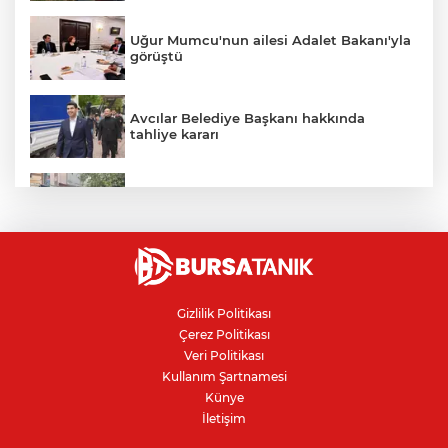
Uğur Mumcu'nun ailesi Adalet Bakanı'yla
görüştü
Avcılar Belediye Başkanı hakkında
tahliye kararı
İznik Gölü'ne düşen genç hayatını
kaybetti, gözyaşlarıyla toprağa verildi
Bursa'daki kazada motosikletli duvara
çarparak can verdi
Gizlilik Politikası
Çerez Politikası
Resmi Gazete’de yayımlandı: Kritik yeşil
Veri Politikası
pasaport kararı
Kullanım Şartnamesi
Künye
İletişim
Nilüfer'de kaldırım işgallerine zabıta
denetimi