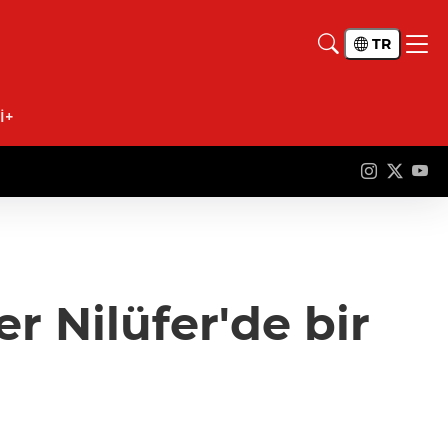
TR
İ+
r Nilüfer'de bir