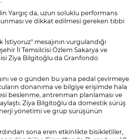
.
in Yargıç da, uzun soluklu performans
korunması ve dikkat edilmesi gereken tıbbi
İstiyoruz" mesajının vurgulandığı
şehir İl Temsilcisi Özlem Sakarya ve
cisi Ziya Bilgitoğlu da Granfondo
tığını ve o günden bu yana pedal çevirmeye
cuların donanıma ve bilgiye erişimde hala
 öncesi beslenme, antrenman planlaması ve
aylaştı. Ziya Bilgitoğlu da domestik sürüş
enerji yönetimi ve grup sürüşünün
ndan sona eren etkinlikte bisikletliler,