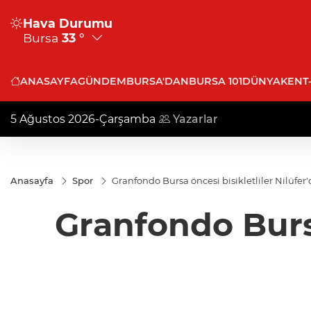
Hava Durumu
Bursa
33 °
ANASAYFA
GÜNDEM
BURSA'DAN
BURSA 101
DÜNYA
KENT
5 Ağustos 2026-Çarşamba
Yazarlar
Anasayfa
Spor
Granfondo Bursa öncesi bisikletliler Nilüfer'
Granfondo Bursa