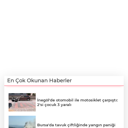
En Çok Okunan Haberler
İnegöl'de otomobil ile motosiklet çarpıştı:
2'si çocuk 3 yaralı
Bursa'da tavuk çiftliğinde yangın paniği