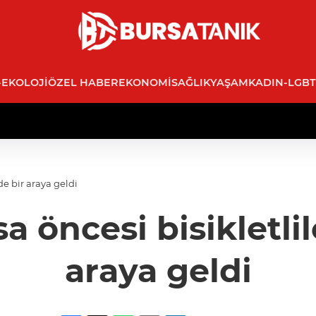
-EKOLOJI
ÖZEL HABER
EKONOMI
SAĞLIK
YAŞAM
KADIN-LGBT
de bir araya geldi
 öncesi bisikletlile
araya geldi