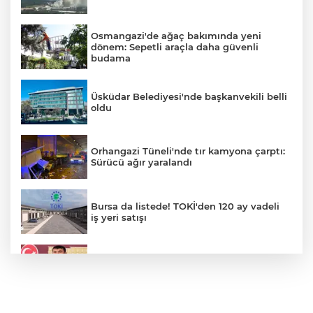
Osmangazi'de ağaç bakımında yeni
dönem: Sepetli araçla daha güvenli
budama
Üsküdar Belediyesi'nde başkanvekili belli
oldu
Orhangazi Tüneli'nde tır kamyona çarptı:
Sürücü ağır yaralandı
Bursa da listede! TOKİ'den 120 ay vadeli
iş yeri satışı
Veli Ağbaba'nın ağabeyi gözaltında