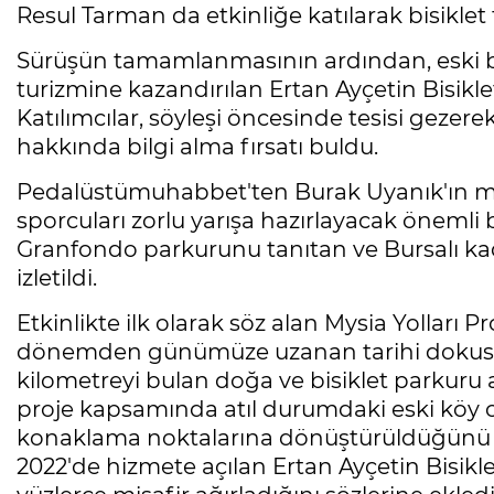
Resul Tarman da etkinliğe katılarak bisiklet
Sürüşün tamamlanmasının ardından, eski bir
turizmine kazandırılan Ertan Ayçetin Bisikle
Katılımcılar, söyleşi öncesinde tesisi gez
hakkında bilgi alma fırsatı buldu.
Pedalüstümuhabbet'ten Burak Uyanık'ın 
sporcuları zorlu yarışa hazırlayacak önemli bi
Granfondo parkurunu tanıtan ve Bursalı kadın
izletildi.
Etkinlikte ilk olarak söz alan Mysia Yolları
dönemden günümüze uzanan tarihi dokusunu
kilometreyi bulan doğa ve bisiklet parkuru a
proje kapsamında atıl durumdaki eski köy ok
konaklama noktalarına dönüştürüldüğünü be
2022'de hizmete açılan Ertan Ayçetin Bisikl