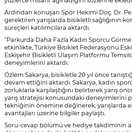
yüzlerce misafir ağırladığını sözlerine ekledi
Ardından konuşan Spor Hekimi Doç. Dr. Pel
gerektiren yarışlarda bisikletli sağlığının 
süreçleri katılımcılara aktardı.
"Parkurda Daha Fazla Kadın Sporcu Görmek 
etkinlikte, Türkiye Bisiklet Federasyonu Eski
Eskişehir Bisikletli Ulaşım Platformu Temsil
deneyimlerini aktardı.
Özlem Sakarya, bisikletle 20 yıl önce tanış
devam ettiğini aktardı. Sakarya, kadın spor
zorluklarla karşılaştığını belirterek yarış
yarış stratejisi konusundaki deneyimlerini p
tekniğinin önemine değinerek, yarışlarda 
avantajları üzerine bilgiler paylaştı.
Soru-cevap bölümü ve hediye takdiminin ardı