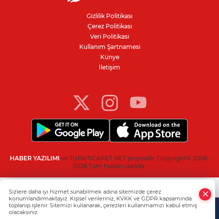
açıklandı
Gizlilik Politikası
Çerez Politikası
Bursa’da 700 yıllık fetih ruhu marşlarla
Veri Politikası
yaşatılıyor
Kullanım Şartnamesi
Künye
İletişim
Keles'in 3 mahallesinde yollar yenileniyor
HABER YAZILIMI
ve TURKTICARET.NET projesidir Copyright© 2006-
2026 Tüm hakları saklıdır.
Sizlere daha iyi hizmet sunabilmek adına sitemizde çerez
konumlandırmaktayız. Kişisel verileriniz, KVKK ve GDPR kapsamında
toplanıp işlenir. Sitemizi kullanarak, çerezleri kullanmamızı kabul etmiş
olacaksınız.