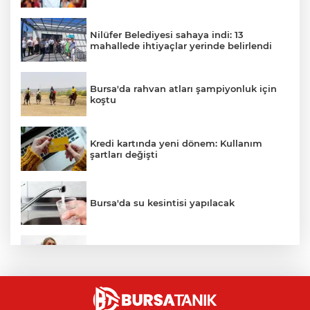
Nilüfer Belediyesi sahaya indi: 13
mahallede ihtiyaçlar yerinde belirlendi
Bursa'da rahvan atları şampiyonluk için
koştu
Kredi kartında yeni dönem: Kullanım
şartları değişti
Bursa'da su kesintisi yapılacak
Dilek İmamoğlu'ndan çerçeve yasa
öncesi dikkat çeken paylaşım
Zorunlu trafik sigortasında yeni primler