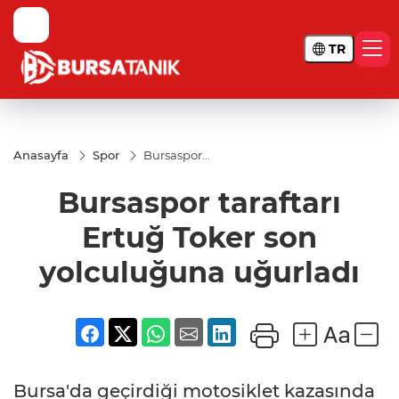
TR
Anasayfa
Spor
Bursaspor
taraftarı
Ertuğ Toker
Bursaspor taraftarı
son
yolculuğuna
uğurladı
Ertuğ Toker son
yolculuğuna uğurladı
Bursa'da geçirdiği motosiklet kazasında