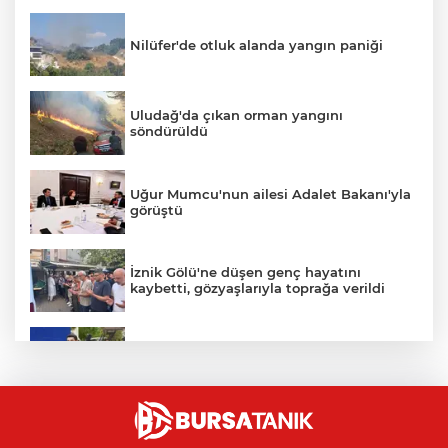
Nilüfer'de otluk alanda yangın paniği
Uludağ'da çıkan orman yangını
söndürüldü
Uğur Mumcu'nun ailesi Adalet Bakanı'yla
görüştü
İznik Gölü'ne düşen genç hayatını
kaybetti, gözyaşlarıyla toprağa verildi
Avcılar Belediye Başkanı hakkında
tahliye kararı
Bursa'da vatandaşa zorla hesap açtırıp
kara para aklayan çeteye operasyon