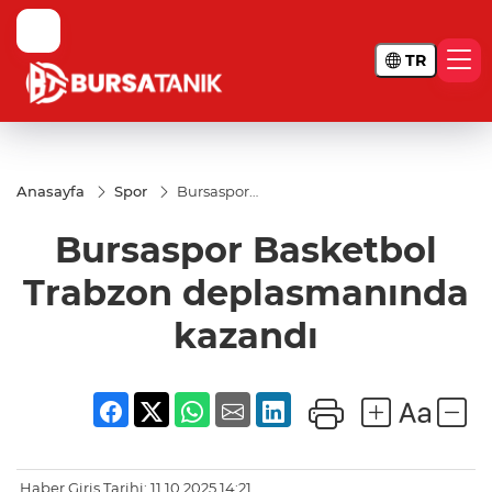
TR
Anasayfa
Spor
Bursaspor
Basketbol
Trabzon
Bursaspor Basketbol
deplasmanında
kazandı
Trabzon deplasmanında
kazandı
Haber Giriş Tarihi: 11.10.2025 14:21