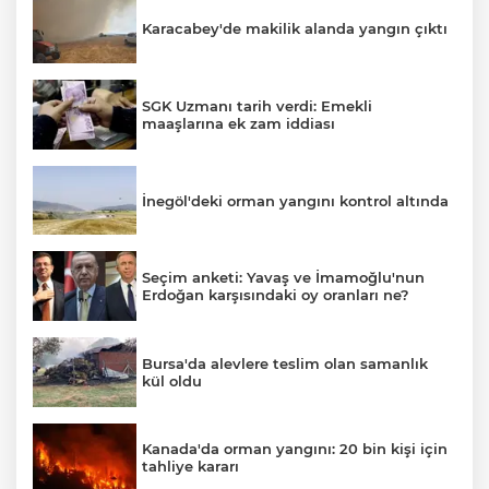
Karacabey'de makilik alanda yangın çıktı
SGK Uzmanı tarih verdi: Emekli
maaşlarına ek zam iddiası
İnegöl'deki orman yangını kontrol altında
Seçim anketi: Yavaş ve İmamoğlu'nun
Erdoğan karşısındaki oy oranları ne?
Bursa'da alevlere teslim olan samanlık
kül oldu
Kanada'da orman yangını: 20 bin kişi için
tahliye kararı