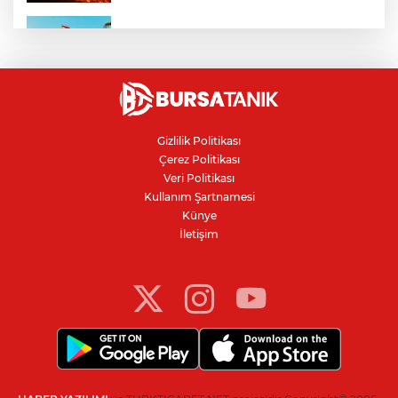
Ceuta göçmen krizi: İspanya, İtalya’ya
karşı sınır kontrolü getirdi
Karacabey Belediyespor'dan
Bursaspor'un gençlerine 5 yıllık imza
Gizlilik Politikası
Çerez Politikası
Kanser teşhisinde doğru görüntüleme
Veri Politikası
hayat kurtarıyor
Kullanım Şartnamesi
Künye
İletişim
Bursa'da parkta sıra dışı buluşma: Tilki,
kedi ve kirpi aynı karede