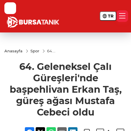
TR
Anasayfa
Spor
64.
Geleneksel
Çalı
64. Geleneksel Çalı
Güreşleri'nde
başpehlivan
Erkan Taş,
Güreşleri'nde
güreş ağası
Mustafa
başpehlivan Erkan Taş,
Cebeci oldu
güreş ağası Mustafa
Cebeci oldu