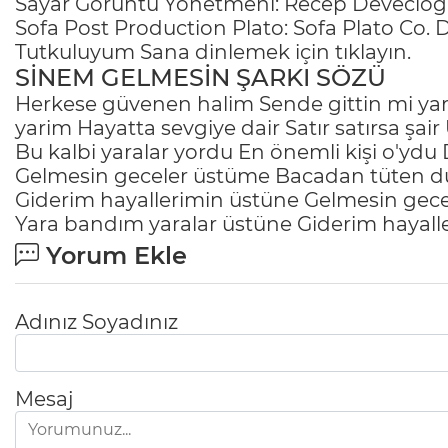
Sayar Görüntü Yönetmeni: Recep Devecioğl
Sofa Post Production Plato: Sofa Plato Co.
Tutkuluyum Sana dinlemek için
tıklayın
.
SİNEM GELMESİN ŞARKI SÖZÜ
Herkese güvenen halim Sende gittin mi yar
yarim Hayatta sevgiye dair Satır satırsa şai
Bu kalbi yaralar yordu En önemli kişi o'ydu D
Gelmesin geceler üstüme Bacadan tüten d
Giderim hayallerimin üstüne Gelmesin ge
Yara bandım yaralar üstüne Giderim hayal
Yorum Ekle
Adınız Soyadınız
Mesaj