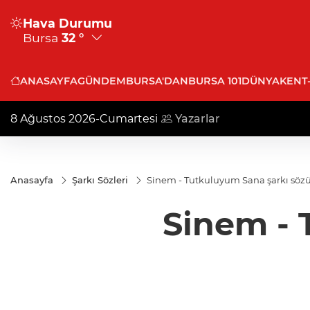
Hava Durumu
Bursa
32 °
ANASAYFA
GÜNDEM
BURSA'DAN
BURSA 101
DÜNYA
KENT
8 Ağustos 2026-Cumartesi
Yazarlar
Anasayfa
Şarkı Sözleri
Sinem - Tutkuluyum Sana şarkı söz
Sinem - 