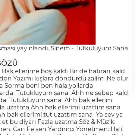
lışması yayınlandı. Sinem - Tutkuluyum Sana
SÖZÜ
Bak ellerime boş kaldı Bir de hatıran kaldı
 dön Yazımı kışlara döndürdü zalim
Ne olur
a Sorma beni ben hala yollarda
larda
Tutukluyum sana
Ahh ne sebep kaldı
da
Tutukluyum sana
Ahh bak ellerimi
azla uzatma Ahh bak ellerimi uzattım sana
hh bak ellerimi tut uzattım sana
Ya sev ya
k et bu diyarı Fazla uzatma Söz & Müzik:
n: Can Felsen Yardımcı Yönetmen: Halil