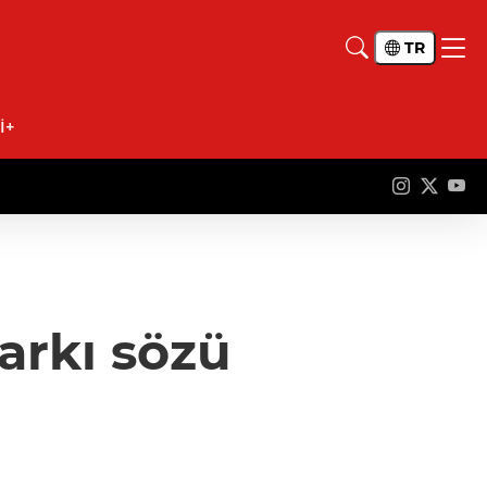
TR
İ+
arkı sözü