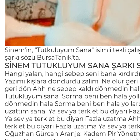
Sinem'in, "Tutkuluyum Sana" isimli tekli ça
şarkı sözü BursaTanık'ta.
SİNEM TUTUKLUYUM SANA ŞARKI 
Hangi yalan, hangi sebep seni bana kırdırdı 
Yazımı kışlara döndürdü zalim
Ne olur geri
geri dön Ahh ne sebep kaldı dönmedin hal
Tutukluyum sana
Sorma beni ben hala yol
dönmedin hala Sorma beni ben hala yollar
uzattım sana
Ya sev ya terk et bu diyarı F
Ya sev ya terk et bu diyarı Fazla uzatma Ah
terk et bu diyarı Fazla uzatma Ya sev ya ter
Oğuzhan Gürcan Aranje: Kadem Pir Yönetme