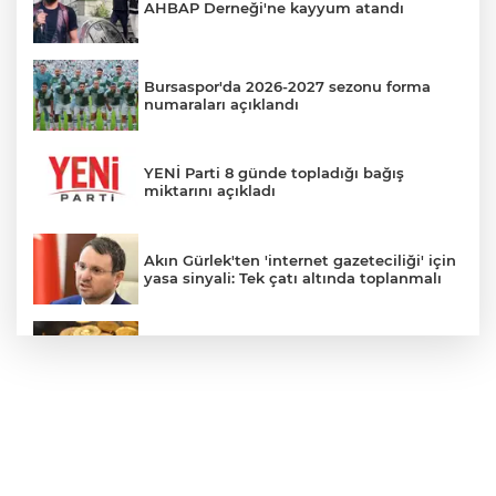
AHBAP Derneği'ne kayyum atandı
Bursaspor'da 2026-2027 sezonu forma
numaraları açıklandı
YENİ Parti 8 günde topladığı bağış
miktarını açıkladı
Akın Gürlek'ten 'internet gazeteciliği' için
yasa sinyali: Tek çatı altında toplanmalı
Altında yükseliş serisi sürüyor
Bursa'da otluk alanda çıkan yangın
barakaya sıçradı