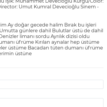
u Işık: Muhammet Devecioğlu Kurgu/Color:
 Director: Umut Kumral Devecioğlu Sinem -
im Ay doğar gecede halim Bırak bu işleri
r Umutta günlere dahil Bulutlar üstü de dahil
enizler limanı sordu Ayrılık dizisi oldu
umanı üfrüme Kırılan aynalar hep üstüme
celer üstüme Bacadan tüten dumanı üfrüme
lerimin üstüne