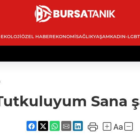
-EKOLOJI
ÖZEL HABER
EKONOMI
SAĞLIK
YAŞAM
KADIN-LGBT
ü
Tutkuluyum Sana ş