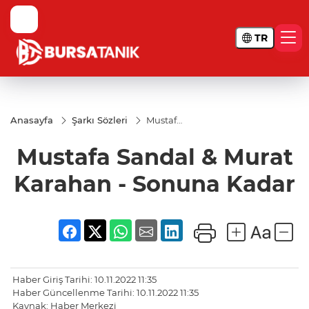
TR
Anasayfa
Şarkı Sözleri
Mustafa
Sandal
& Murat
Mustafa Sandal & Murat
Karahan
-
Sonuna
Karahan - Sonuna Kadar
Kadar
Haber Giriş Tarihi: 10.11.2022 11:35
Haber Güncellenme Tarihi: 10.11.2022 11:35
Kaynak: Haber Merkezi