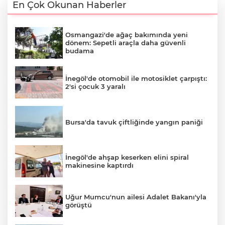
En Çok Okunan Haberler
Osmangazi'de ağaç bakımında yeni
dönem: Sepetli araçla daha güvenli
budama
İnegöl'de otomobil ile motosiklet çarpıştı:
2'si çocuk 3 yaralı
Bursa'da tavuk çiftliğinde yangın paniği
İnegöl'de ahşap keserken elini spiral
makinesine kaptırdı
Uğur Mumcu'nun ailesi Adalet Bakanı'yla
görüştü