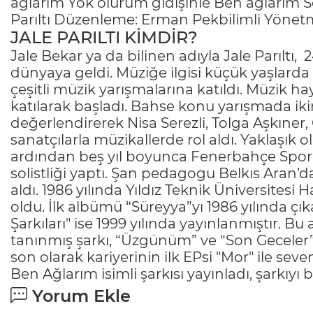
ağlarım Yok olurum gidişinle Ben ağlarım Söz:
Parıltı Düzenleme: Erman Pekbilimli Yönetm
JALE PARILTI KİMDİR?
Jale Bekar ya da bilinen adıyla Jale Parıltı
dünyaya geldi. Müziğe ilgisi küçük yaşlarda b
çeşitli müzik yarışmalarına katıldı. Müzik h
katılarak başladı. Bahse konu yarışmada ikinc
değerlendirerek Nisa Serezli, Tolga Aşkıner
sanatçılarla müzikallerde rol aldı. Yaklaşık o
ardından beş yıl boyunca Fenerbahçe Spor K
solistliği yaptı. Şan pedagogu Belkıs Aran’d
aldı. 1986 yılında Yıldız Teknik Üniversite
oldu. İlk albümü “Süreyya”yı 1986 yılında ç
Şarkıları" ise 1999 yılında yayınlanmıştır. Bu 
tanınmış şarkı, “Üzgünüm” ve “Son Geceler” 
son olarak kariyerinin ilk EPsi "Mor" ile seve
Ben Ağlarım isimli şarkısı yayınladı, şarkıyı
b
Yorum Ekle