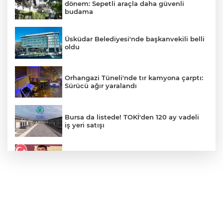
dönem: Sepetli araçla daha güvenli
budama
Üsküdar Belediyesi'nde başkanvekili belli
oldu
Orhangazi Tüneli'nde tır kamyona çarptı:
Sürücü ağır yaralandı
Bursa da listede! TOKİ'den 120 ay vadeli
iş yeri satışı
Veli Ağbaba'nın ağabeyi gözaltında
Motorine yeni indirim geliyor