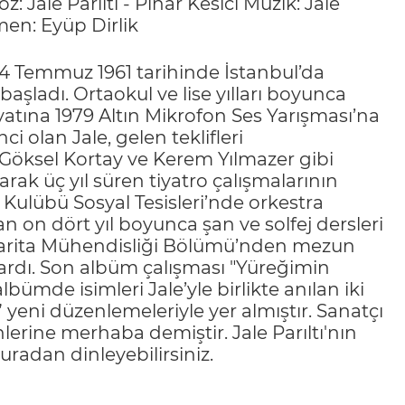
 Jale Parıltı - Pınar Kesici Müzik: Jale
en: Eyüp Dirlik
, 24 Temmuz 1961 tarihinde İstanbul’da
aşladı. Ortaokul ve lise yılları boyunca
ayatına 1979 Altın Mikrofon Ses Yarışması’na
i olan Jale, gelen teklifleri
, Göksel Kortay ve Kerem Yılmazer gibi
larak üç yıl süren tiyatro çalışmalarının
ulübü Sosyal Tesisleri’nde orkestra
an on dört yıl boyunca şan ve solfej dersleri
si Harita Mühendisliği Bölümü’nden mezun
ıkardı. Son albüm çalışması "Yüreğimin
albümde isimleri Jale’yle birlikte anılan iki
yeni düzenlemeleriyle yer almıştır. Sanatçı
nlerine merhaba demiştir. Jale Parıltı'nın
uradan
dinleyebilirsiniz.