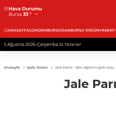
Hava Durumu
Bursa
33 °
ANASAYFA
GÜNDEM
BURSA'DAN
BURSA 101
DÜNYA
KENT
5 Ağustos 2026-Çarşamba
Yazarlar
Anasayfa
Şarkı Sözleri
Jale Parıltı - Ben Ağlarım şarkı sözü
Jale Par