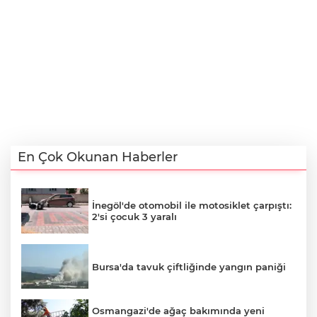
En Çok Okunan Haberler
İnegöl'de otomobil ile motosiklet çarpıştı:
2'si çocuk 3 yaralı
Bursa'da tavuk çiftliğinde yangın paniği
Osmangazi'de ağaç bakımında yeni