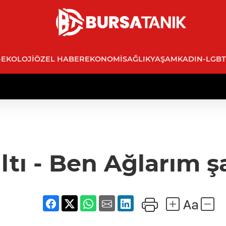
-EKOLOJI
ÖZEL HABER
EKONOMI
SAĞLIK
YAŞAM
KADIN-LGBT
ıltı - Ben Ağlarım ş