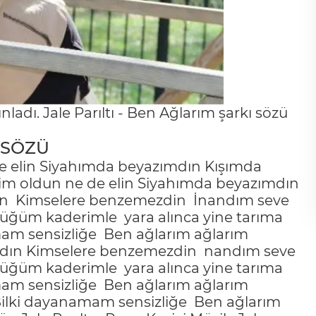
ınladı. Jale Parıltı - Ben Ağlarım şarkı sözü
I SÖZÜ
e elin Siyahımda beyazımdın Kışımda
nim oldun ne de elin Siyahımda beyazımdın
ın
Kimselere benzemezdin
İnandım seve
üstüğüm kaderimle
yara alınca yine tarıma
am sensizliğe
Ben ağlarım ağlarım
azdın Kimselere benzemezdin
nandım seve
üstüğüm kaderimle
yara alınca yine tarıma
am sensizliğe
Ben ağlarım ağlarım
Bilki dayanamam sensizliğe
Ben ağlarım