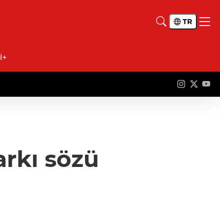
TR
İ+
arkı sözü