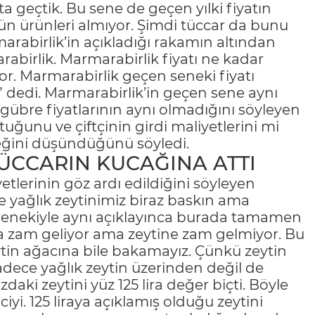
a geçtik. Bu sene de geçen yılki fiyatın
tün ürünleri almıyor. Şimdi tüccar da bunu
marabirlik’in açıkladığı rakamın altından
rabirlik. Marmarabirlik fiyatı ne kadar
r. Marmarabirlik geçen seneki fiyatı
” dedi. Marmarabirlik’in geçen sene aynı
e gübre fiyatlarının aynı olmadığını söyleyen
uğunu ve çiftçinin girdi maliyetlerini mi
eğini düşündüğünü söyledi.
TÜCCARIN KUCAĞINA ATTI
tlerinin göz ardı edildiğini söyleyen
ne yağlık zeytinimiz biraz baskın ama
n senekiyle aynı açıklayınca burada tamamen
a zam geliyor ama zeytine zam gelmiyor. Bu
tin ağacına bile bakamayız. Çünkü zeytin
adece yağlık zeytin üzerinden değil de
daki zeytini yüz 125 lira değer biçti. Böyle
iyi. 125 liraya açıklamış olduğu zeytini