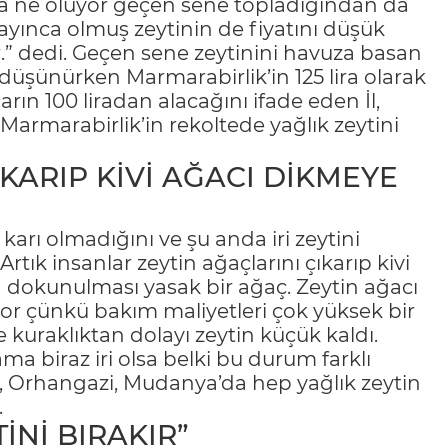
ca ne oluyor geçen sene topladığından da
layınca olmuş zeytinin de fiyatını düşük
r.” dedi. Geçen sene zeytinini havuza basan
e düşünürken Marmarabirlik’in 125 lira olarak
arın 100 liradan alacağını ifade eden İl,
Marmarabirlik’in rekoltede yağlık zeytini
KARIP KİVİ AĞACI DİKMEYE
n karı olmadığını ve şu anda iri zeytini
Artık insanlar zeytin ağaçlarını çıkarıp kivi
 dokunulması yasak bir ağaç. Zeytin ağacı
yor çünkü bakım maliyetleri çok yüksek bir
kuraklıktan dolayı zeytin küçük kaldı.
a biraz iri olsa belki bu durum farklı
k, Orhangazi, Mudanya’da hep yağlık zeytin
.
İNİ BIRAKIR”