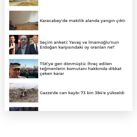
Karacabey'de makilik alanda yangın çıktı
Seçim anketi: Yavaş ve İmamoğlu'nun
Erdoğan karşısındaki oy oranları ne?
TSK'ye geri dönmüştü: İhraç edilen
teğmenlerin komutanı hakkında dikkat
çeken karar
Gazze'de can kaybı 73 bin 384'e yükseldi
Bursa’da yasa dışı bahis operasyonu: 3
kişi tutuklandı