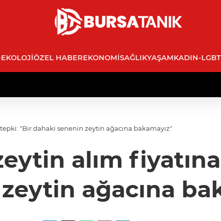
-EKOLOJI
ÖZEL HABER
EKONOMI
SAĞLIK
YAŞAM
KADIN-LGBT
a tepki: "Bir dahaki senenin zeytin ağacına bakamayız"
eytin alım fiyatına
 zeytin ağacına ba