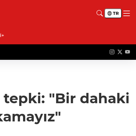
TR
İ+
 tepki: "Bir dahaki
kamayız"