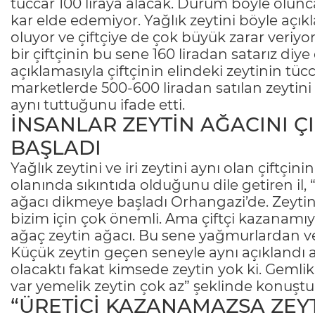
tüccar 100 liraya alacak. Durum böyle olun
kar elde edemiyor. Yağlık zeytini böyle açık
oluyor ve çiftçiye de çok büyük zarar veriyo
bir çiftçinin bu sene 160 liradan satarız diy
açıklamasıyla çiftçinin elindeki zeytinin tücc
marketlerde 500-600 liradan satılan zeytini 
aynı tuttuğunu ifade etti.
İNSANLAR ZEYTİN AĞACINI ÇI
BAŞLADI
Yağlık zeytini ve iri zeytini aynı olan çiftçini
olanında sıkıntıda olduğunu dile getiren il, “
ağacı dikmeye başladı Orhangazi’de. Zeytin
bizim için çok önemli. Ama çiftçi kazanamı
ağaç zeytin ağacı. Bu sene yağmurlardan ve 
Küçük zeytin geçen seneyle aynı açıklandı am
olacaktı fakat kimsede zeytin yok ki. Gemli
var yemelik zeytin çok az” şeklinde konuştu
“ÜRETİCİ KAZANAMAZSA ZEYT