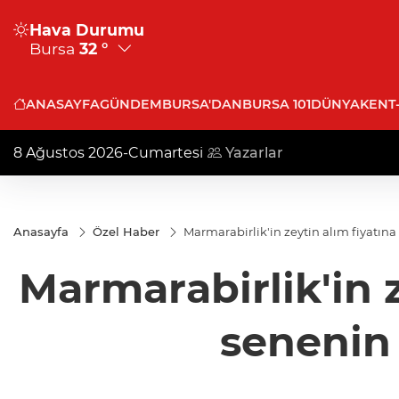
Hava Durumu
Bursa
32 °
ANASAYFA
GÜNDEM
BURSA'DAN
BURSA 101
DÜNYA
KENT
8 Ağustos 2026-Cumartesi
Yazarlar
Anasayfa
Özel Haber
Marmarabirlik'in zeytin alım fiyatın
Marmarabirlik'in z
senenin