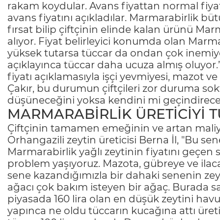
rakam koydular. Avans fiyattan normal fiyat
avans fiyatını açıkladılar. Marmarabirlik bü
fırsat bilip çiftçinin elinde kalan ürünü Mar
alıyor. Fiyat belirleyici konumda olan Marma
yüksek tutarsa tüccar da ondan çok inemiyo
açıklayınca tüccar daha ucuza almış oluyor.
fiyatı açıklamasıyla işçi yevmiyesi, mazot v
Çakır, bu durumun çiftçileri zor duruma sokt
düşüneceğini yoksa kendini mi geçindirec
MARMARABİRLİK ÜRETİCİYİ 
Çiftçinin tamamen emeğinin ve artan maliye
Orhangazili zeytin üreticisi Berna İl, "Bu se
Marmarabirlik yağlı zeytinin fiyatını geçe
problem yaşıyoruz. Mazota, gübreye ve ilac
sene kazandığımızla bir dahaki senenin zey
ağacı çok bakım isteyen bir ağaç. Burada s
piyasada 160 lira olan en düşük zeytini havuz
yapınca ne oldu tüccarın kucağına attı üretic