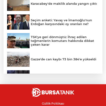
Karacabey'de makilik alanda yangın çıktı
Seçim anketi: Yavaş ve İmamoğlu'nun
Erdoğan karşısındaki oy oranları ne?
TSK'ye geri dönmüştü: İhraç edilen
teğmenlerin komutanı hakkında dikkat
çeken karar
Gazze'de can kaybı 73 bin 384'e yükseldi
Bursa’da yasa dışı bahis operasyonu: 3
kişi tutuklandı
Bursa'da alevlere teslim olan samanlık
kül oldu
Gizlilik Politikası