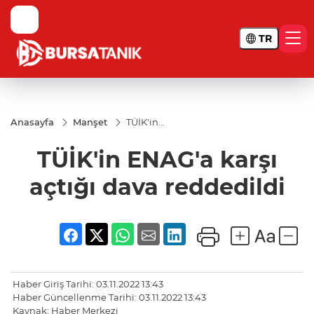
TR
Anasayfa
Manşet
TÜİK'in
ENAG'a
karşı
TÜİK'in ENAG'a karşı
açtığı
dava
reddedildi
açtığı dava reddedildi
Haber Giriş Tarihi: 03.11.2022 13:43
Haber Güncellenme Tarihi: 03.11.2022 13:43
Kaynak: Haber Merkezi