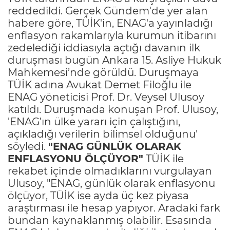
reddedildi. Gerçek Gündem'de yer alan
habere göre, TÜİK'in, ENAG'a yayınladığı
enflasyon rakamlarıyla kurumun itibarını
zedelediği iddiasıyla açtığı davanın ilk
duruşması bugün Ankara 15. Asliye Hukuk
Mahkemesi’nde görüldü. Duruşmaya
TÜİK adına Avukat Demet Filoğlu ile
ENAG yöneticisi Prof. Dr. Veysel Ulusoy
katıldı. Duruşmada konuşan Prof. Ulusoy,
'ENAG’ın ülke yararı için çalıştığını,
açıkladığı verilerin bilimsel olduğunu'
söyledi.
"ENAG GÜNLÜK OLARAK
ENFLASYONU ÖLÇÜYOR"
TÜİK ile
rekabet içinde olmadıklarını vurgulayan
Ulusoy, "ENAG, günlük olarak enflasyonu
ölçüyor, TÜİK ise ayda üç kez piyasa
araştırması ile hesap yapıyor. Aradaki fark
bundan kaynaklanmış olabilir. Esasında