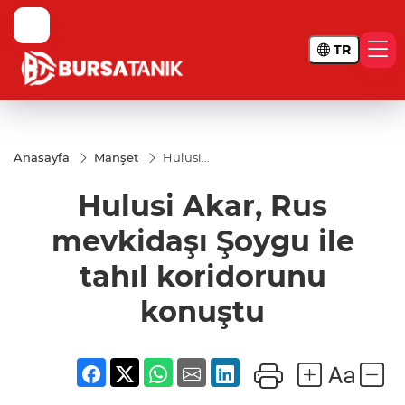
TR
Anasayfa
Manşet
Hulusi
Akar, Rus
mevkidaşı
Hulusi Akar, Rus
Şoygu ile
tahıl
koridorunu
mevkidaşı Şoygu ile
konuştu
tahıl koridorunu
konuştu