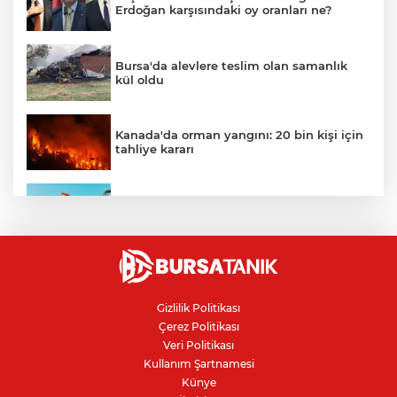
Erdoğan karşısındaki oy oranları ne?
Bursa'da alevlere teslim olan samanlık
kül oldu
Kanada'da orman yangını: 20 bin kişi için
tahliye kararı
Ceuta göçmen krizi: İspanya, İtalya’ya
karşı sınır kontrolü getirdi
Karacabey Belediyespor'dan
Bursaspor'un gençlerine 5 yıllık imza
Gizlilik Politikası
Çerez Politikası
Kanser teşhisinde doğru görüntüleme
Veri Politikası
hayat kurtarıyor
Kullanım Şartnamesi
Künye