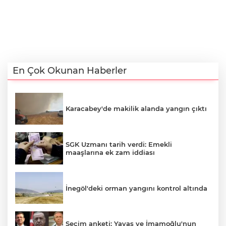
En Çok Okunan Haberler
Karacabey'de makilik alanda yangın çıktı
SGK Uzmanı tarih verdi: Emekli
maaşlarına ek zam iddiası
İnegöl'deki orman yangını kontrol altında
Seçim anketi: Yavaş ve İmamoğlu'nun