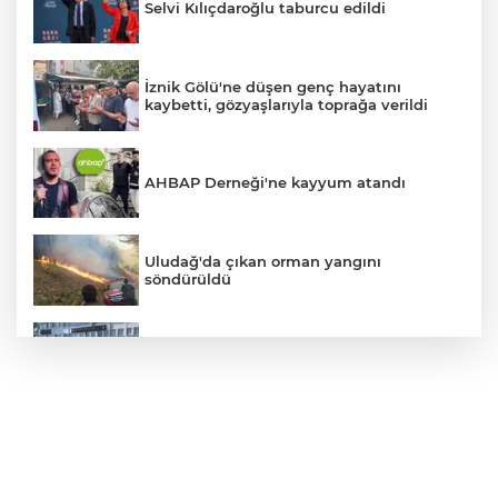
Selvi Kılıçdaroğlu taburcu edildi
İznik Gölü'ne düşen genç hayatını
kaybetti, gözyaşlarıyla toprağa verildi
AHBAP Derneği'ne kayyum atandı
Uludağ'da çıkan orman yangını
söndürüldü
Bursa'da vatandaşa zorla hesap açtırıp
kara para aklayan çeteye operasyon
Avcılar Belediye Başkanı hakkında
tahliye kararı