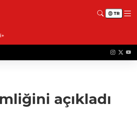
TR
İ+
mliğini açıkladı