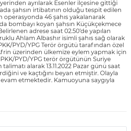
yerinden ayrılarak Esenler ilçesine gittiği
şmada şahsın irtibatının olduğu tespit edilen
an operasyonda 46 şahıs yakalanarak
arında bombayı koyan şahsın Küçükçekmece
. Belirlenen adrese saat 02.50’de yapılan
ruklu Ahlam Albashır isimli şahıs sağ olarak
a, PKK/PYD/YPG Terör örgütü tarafından özel
e Afrin üzerinden ülkemize eylem yapmak için
ir. PKK/PYD/YPG terör örgütünün Suriye
alimatı alarak 13.11.2022 Pazar günü saat
diğini ve kaçtığını beyan etmiştir. Olayla
ak devam etmektedir. Kamuoyuna saygıyla