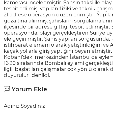
kamerası incelenmiştir. Şahsın taksi ile olay 
tespit edilmiş, yapılan fiziki ve teknik çalı
21 adrese operasyon düzenlenmiştir. Yapıl
gözaltına alınmış, şahısların sorgulamal
ilçesinde bir adrese gittiği tespit edilmiştir
operasyonda, olayı gerçekleştiren Suriye uy
ele geçirilmiştir. Şahıs yapılan sorgusund
istihbarat elemanı olarak yetiştirildiğini v
kaçak yollarla giriş yaptığını beyan etmişt
Kobani’deki merkezinden İstanbul’da eylem t
16:20 sıralarında Bombalı eylemi gerçekleştir
ilgili başlatılan çalışmalar çok yönlü olar
duyurulur" denildi.
Yorum Ekle
Adınız Soyadınız