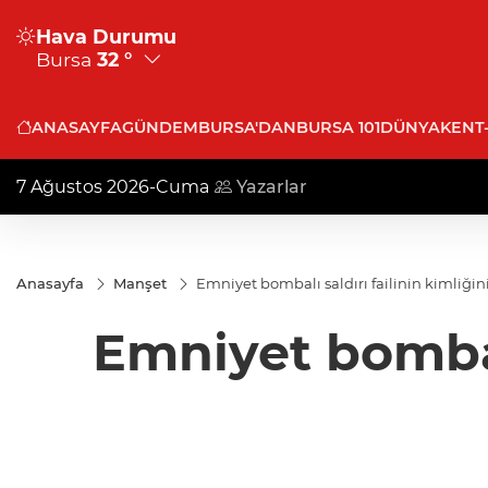
Hava Durumu
Bursa
32 °
ANASAYFA
GÜNDEM
BURSA'DAN
BURSA 101
DÜNYA
KENT
7 Ağustos 2026-Cuma
Yazarlar
Anasayfa
Manşet
Emniyet bombalı saldırı failinin kimliğini
Emniyet bombalı