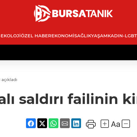
-EKOLOJI
ÖZEL HABER
EKONOMI
SAĞLIK
YAŞAM
KADIN-LGBT
 açıkladı
 saldırı failinin ki