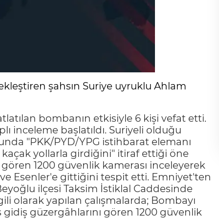
çekleştiren şahsın Suriye uyruklu Ahlam
latılan bombanın etkisiyle 6 kişi vefat etti.
çaplı inceleme başlatıldı. Suriyeli olduğu
usunda "PKK/PYD/YPG istihbarat elemanı
kaçak yollarla girdiğini" itiraf ettiği öne
ı gören 1200 güvenlik kamerası inceleyerek
 ve Esenler'e gittiğini tespit etti. Emniyet'ten
Beyoğlu ilçesi Taksim İstiklal Caddesinde
gili olarak yapılan çalışmalarda; Bombayı
ş gidiş güzergâhlarını gören 1200 güvenlik