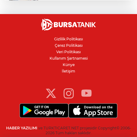
Bursa'daki kazada motosikletli duvara
çarparak can verdi
Nilüfer'de kaldırım işgallerine zabıta
denetimi
Gizlilik Politikası
Çerez Politikası
Bursa'da 100 dönümde hayvansal
Veri Politikası
gübreyle nektarin ve armut üretiyor
Kullanım Şartnamesi
Künye
İletişim
Resmi Gazete’de yayımlandı: Kritik yeşil
pasaport kararı
HABER YAZILIMI
ve TURKTICARET.NET projesidir Copyright© 2006-
2026 Tüm hakları saklıdır.